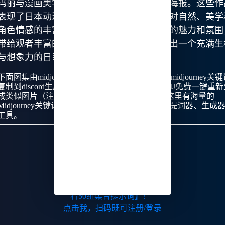
玛丽与漫画美学的丰富细节的动态日本动漫海报。这些作
表现了日本动漫艺术的多样性和创意，以及对自然、美学
角色情感的丰富表达。每幅画都呈现了独特的魅力和氛围
带给观者丰富的视觉享受和心灵触动，勾勒出一个充满生
与想象力的日系动漫世界。
下面图集由midjourney国内中文版AI生成，可查看midjourney关
复制到discord生成图片，也可以国内加速优化版MJ免费一键重新
成类似图片（注册账号既可以免费生成20张），这里有海量的
Midjourney关键词、Midjourney提示词、Mj咒语、提词器、生成
工具。
你还未登录，请登录后【免费查
看50组集合提示词】！
点击我，扫码既可注册/登录