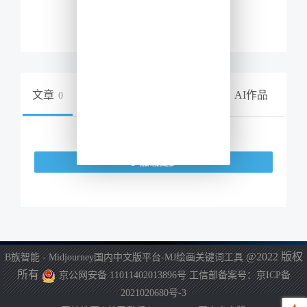
私信
文章
网址导航
智能提示
AI作品
0
0
0
283
加载更多
@2022 版权
B族智能 - Midjourney国内中文版平台-MJ绘画关键词工具
所有
京公网安备 11011402013896号
工信部备案号：京ICP备
2021020680号-3