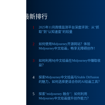
优
最新排行
1
2025年11月舆情监测平台深度评测：从“抓
取”到“认知速度”的较量
2
如何使用Midjourney开源网站？体验
Midjourney中文绘画，畅享无障碍创作！
3
如何利用Mj中文绘画在Midjourney中赚取收
益？
4
探索Midjourney中文绘画与Stable Diffusion
的魅力，如何选择更适合你的AI绘画工具？
5
探索“midjourney 融合”：如何利用
Midjourney中文绘画提升创作能力？