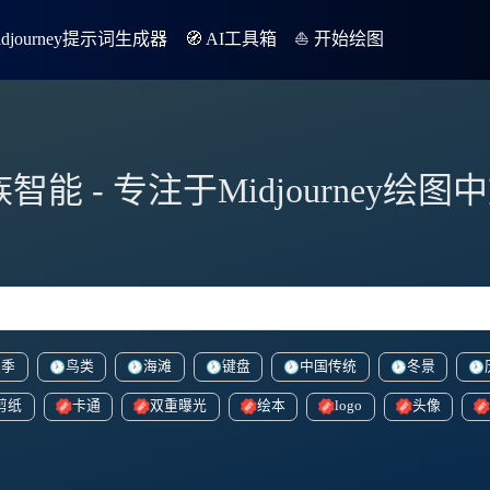
Midjourney提示词生成器
🧭 AI工具箱
⛵️ 开始绘图
族智能 - 专注于Midjourney绘
夏季
鸟类
海滩
键盘
中国传统
冬景
剪纸
卡通
双重曝光
绘本
logo
头像