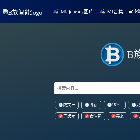
🧰 
Midjourney图库
MJ合集
B
虎女王
清新
1970s
二次元
表情包
美女