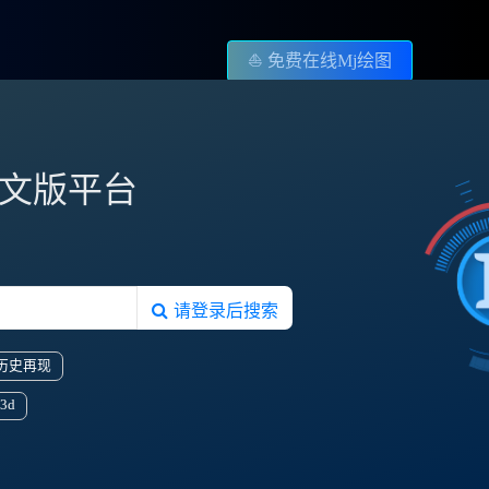
⛵️ 免费在线Mj绘图
图中文版平台
请登录后搜索
历史再现
3d