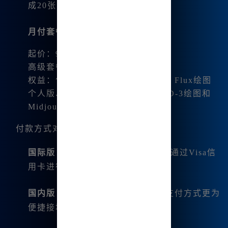
成20张图片。
月付套餐
：
起价：9.9元
高级套餐：39.8元
权益：包括无限使用B族AI4o对话、Flux绘图
个人版、SDXL绘图、step绘图、SD-3绘图和
Midjourney休闲模式
付款方式对比
国际版
：需要绑定Discord账号，并通过Visa信
用卡进行支付。
国内版
：支持使用微信和支付宝，支付方式更为
便捷接地气。