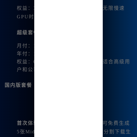
权益：30小时/月的快速GPU时间，无限慢速
GPU时间，最大12个任务并行
超级套餐
：
月付：120美元
年付：1152美元（96美元/月）
权益：60小时/月的快速GPU时间，适合高级用
户和公司
国内版套餐
首次体验
：注册后赠送5积分，每日可免费生成
5张Midjourney图片，支持图片一键分割下载生