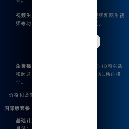
果。
视频生成企业智谱清影
：支持文生视频和图生视
频等功能，为用户带来更多创作可能。
免费福利
：注册用户可免费使用GPT-4O增强版
和超过10款免费模型，包括SD、SDXL绘画模
型。
价格和套餐对比
国际版套餐
基础计划
：
月付：10美元