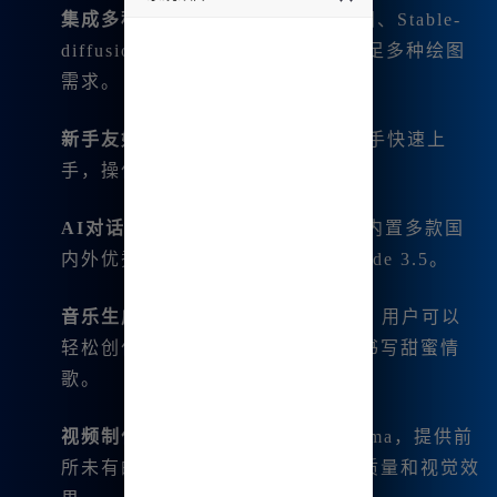
集成多种绘图模型
：包括SDXL绘图、Stable-
undefined
diffusion绘图、dalle-3最新版，满足多种绘图
需求。
新手友好
：提供MJ提词器，帮助新手快速上
手，操作更为简便。
AI对话支持
：免费且无限制使用，内置多款国
内外优秀模型，包括GPT-4o和Claude 3.5。
音乐生成
：支持Suno 3.5音乐生成，用户可以
轻松创作歌词和音乐，为心爱的她书写甜蜜情
歌。
视频制作
：全新AI视频生成工具Luma，提供前
所未有的视频制作体验，提升视频质量和视觉效