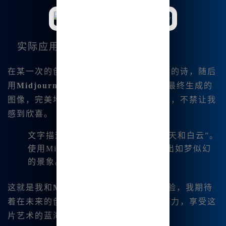
实际应用示例
在某一次的创作中，我写了一段关于自然的诗，随后
用
Midjourney内网版
将其转化为画面。最终生成的
图像，完美地捕捉到了我所想表达的感觉，不禁让我
感到欣喜。
文字描述：“宁静的湖面上，映着蓝天和白云”。
使用Midjourney生成后，图像呈现出如梦似幻
的景象。
这就是我和
Midjourney中文版
的初步体验，我期待
着在未来的创造中，能够继续挖掘它的潜力，享受这
片艺术的蓝海。