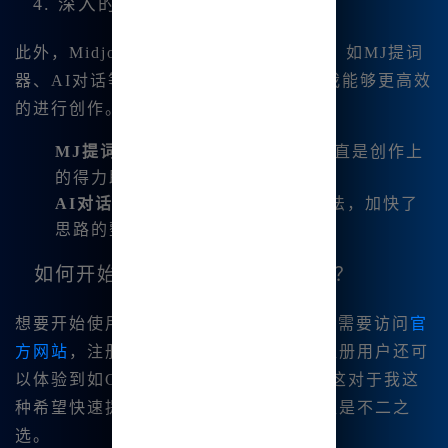
4. 深入的AI能力
此外，Midjourney还集成了各种AI工具，如MJ提词
器、AI对话等。我发现通过这些工具，我能够更高效
的进行创作。具体来说：
MJ提词器
：为我生成绘画灵感，简直是创作上
的得力助手。
AI对话
：可以实时编辑我的创作想法，加快了
思路的整理。
如何开始使用Midjourney中文版？
想要开始使用
Midjourney体验版
，首先需要访问
官
方网站
，注册便可免费获得使用权限。注册用户还可
以体验到如GPT-4o等顶尖模型的使用。这对于我这
种希望快速提升创作能力的人来说，简直是不二之
选。