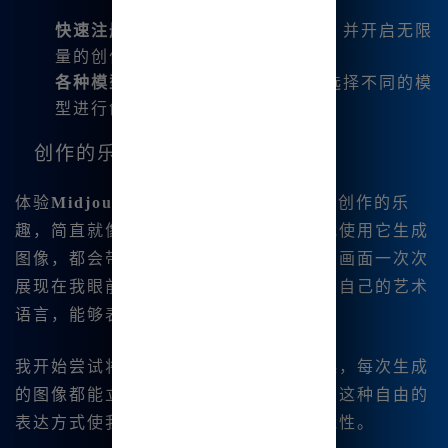
快速注册
：只需几步就能完成注册，并开启无限
量的创作之旅。
各种模型随心所欲
：可以根据需要选择不同的模
型进行创作，灵活又实用。
创作的乐趣
体验
Midjourney中文绘画
让我感受到了创作的乐
趣，简直就像是给我插上了翅膀。每次我使用它生成
图像，都会带给我惊喜——从未想象过的画面一次次
展现在我眼前。在这个平台上，我找到了自己的艺术
语言，能够表达内心的想法。
我开始尝试将我的诗歌与图片结合在一起，每次生成
的图像都能立即让我感受到创作的乐趣。这种自由的
表达方式使我更加灵活地探索艺术的可能性。