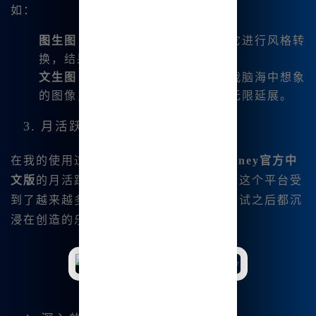
如：
图生图
：我可以上传一张照片，让它进行风格转
换，结果让我惊喜不已。
文生图
：仅用文字描述，就能生成我脑海中想象
的图像，这对我来说简直是创意的无限延展。
3. 月活跃用户分析
在我的使用过程中，我还了解到
Midjourney官方中
文版
的月活跃用户数达到了数万，这说明这个平台受
到了越来越多人的青睐。许多新用户在尝试之后都沉
浸在创造的乐趣中。