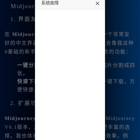
系统故障
Midjourney中文版的实用功能
undefined
1. 界面友好
在
Midjourney内网版
中，我发现它有一个非常友
好的中文界面。所有的操作都被简化，适合像我这种
0基础的新手用户。下面是几项我特别喜欢的功能：
一键分割
：可以轻松地将我创作的图片分割成四
张。
快速下载
：每次生成图像后，可以一键下载，方
便快捷。
2. 扩展功能支持
Midjourney中文绘画
不仅更新了最新的Midjourney
V6.1版本，还与niji6版本相结合，带来更丰富的选
择。我也体验到了图生图和文生图的神奇效果。例