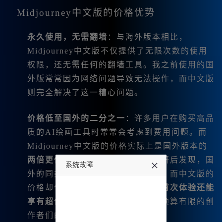
Midjourney中文版的价格优势
永久使用，无需翻墙
：与海外版本相比，
Midjourney中文版不仅提供了无限次数的使用
权限，还无需任何的翻墙工具。我之前使用的国
外版常常因为网络问题导致无法操作，而中文版
则完全解决了这一糟心问题。
价格低至国外的二分之一
：许多用户在购买高品
质的AI绘画工具时常常会考虑到费用问题。而
Midjourney中文版的价格实际上是国外版本的
两倍更低
。我在进行详细的市场调研后发现，国
系统故障
外的同类产品价格动辄使用上千元，而中文版的
undefined
价格却仅需几百元，甚至
注册用户首次体验还能
享有超值的免费套餐
。这简直是对预算有限的创
作者们的一大福音！