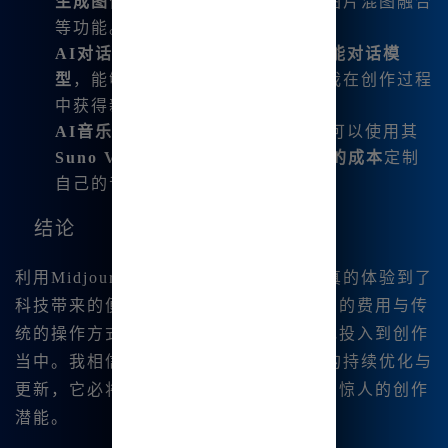
生成图像
：支持文生图、图生图、图片混图融合
等功能。
AI对话
：这款工具内置了数十款
智能对话模
型
，能够进行无限制的使用，助力我在创作过程
中获得新的灵感。
AI音乐生成
：除了绘画功能，我还可以使用其
Suno V3.5音乐生成功能
，以
极低的成本
定制
自己的音乐作品。
结论
利用Midjourney中文版的各种优势，我真的体验到了
科技带来的便利与乐趣。不再受限于高昂的费用与传
统的操作方式，这一工具让我更为从容地投入到创作
当中。我相信，随着Midjourney中文版的持续优化与
更新，它必将在更多创作者的手中绽放出惊人的创作
潜能。