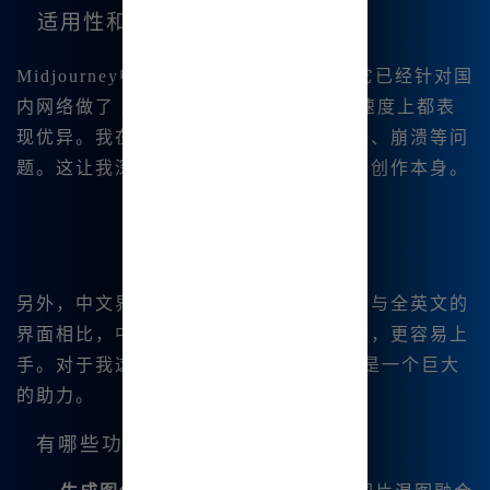
适用性和亲和力
Midjourney中文版非常适合
国内用户
。它已经针对国
内网络做了
加速优化
，在稳定性和访问速度上都表
现优异。我在使用时几乎没有遇到过延迟、崩溃等问
题。这让我深感欣慰，因为我可以专注在创作本身。
另外，中文界面的设计也让我倍感亲切。与全英文的
界面相比，中文界面的使用体验无疑更好，更容易上
手。对于我这样的0基础新手而言，无疑是一个巨大
的助力。
有哪些功能？