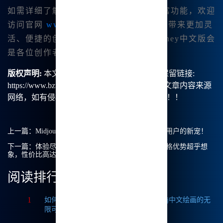
如需详细了解Midjourney中文版及其丰富功能，欢迎
访问官网
www.bzu.cn
。这个平台将为我带来更加灵
活、便捷的创作体验。我坚信，Midjourney中文版会
是各位创作者最得力的助手！
版权声明:
本文由【B族智能】原创，转载请保留链接:
https://www.bzu.cn/news/show/1521.html，部分文章内容来源
网络，如有侵权请联系我们删除处理。谢谢！！！
上一篇：
Midjourney中文版：性价比高的选择，国内用户的新宠！
下一篇：
体验尽在掌握！Midjourney中文绘画版：价格优势超乎想
象，性价比高达国外售价的2倍！
阅读排行
1
如何获取Midjourney破解版免费？探索Mj中文绘画的无
限可能