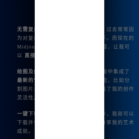
无需复杂命令
：我这一位新手用户，过去常常因
为对复杂命令的陌生而感到无从下手。而现在的
Midjourney中文版则简化了操作流程，让我可
以
直接输入中文
，轻松实现创作。
绘图及编辑功能
：Midjourney中文版中集成了
最新的V6.1版本
，支持多种绘图功能，比如分
割图片、微调、扩图等，极大地增强了我的创作
灵活性。
一键下载与分享
：只需要简单的操作，我就可以
下载并保存我的创作作品，与朋友分享我的艺术
成就。