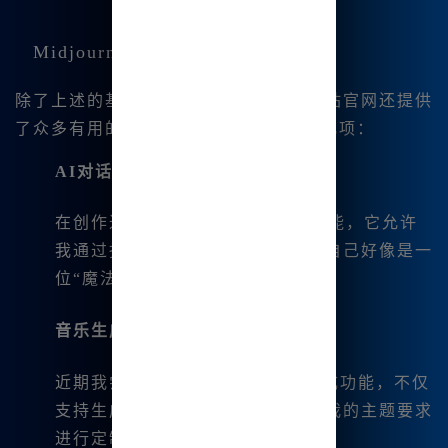
Midjourney中文版的实用工具
除了上述的基本功能，Midjourney中文站官网还提供
了众多有用的工具，这里我特别想推荐几项：
AI对话和图像生成
：
在创作过程中，我会用到AI对话功能，它允许
我通过指令生成图像，这让我觉得自己好像是一
位“魔法师”。
音乐生成和定制
：
近期我尝试了Suno V3.5的音乐生成功能，不仅
支持生成我喜欢的风格，还能根据我的主题要求
进行定制。这些功能既灵活又好用。