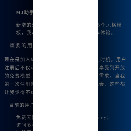
MJ助手
：
新增的Serf风格库包含了超过1800多个风格模
板，我非常享受这种快速便捷的操作体验。
重要的用户福利
现在是加入Midjourney中文站官网的最佳时机。用户
注册后不仅可以使用其全面的功能，还能享受到开放
的免费模型，完美满足新手和专业用户的需求。当我
第一次注册时，我便得到了无限的创作机会，这些都
让我觉得不虚此行。
目前的用户福利：
免费无限量使用最新版本的Midjourney；
访问多种AI模型和工具包；