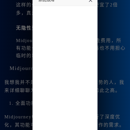
这样的价格相比于国外的相似服务便宜了2倍
undefined
多，真是太实惠了。
无隐性费用
：
Midjourney国内版的使用无任何隐性费用，所
有功能一口价，用户在体验过程中再也不用担心
临时的增加费用。
Midjourney的超高性价比
我想我并不是唯一体验到这个平台价格优势的人，我
来详细聊聊为什么Midjourney的性价比如此之高。
1. 全面功能覆盖
Midjourney中文站官网针对国内用户进行了深度优
化，其功能可以满足几乎所有数字艺术创作的需求。