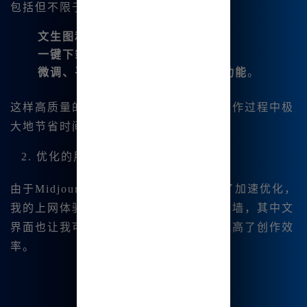
包括但不限于：
文生图和图生图的双向能力
；
一键下载四张图片的便捷功能
；
微调、平移、扩图等专业图片编辑功能
。
这样高质量的功能，能够帮助我在绘画创作过程中极
大地节省时间和精力。
2. 优化的用户体验
由于Midjourney中文版针对国内网络做了加速优化，
我的上网体验极其流畅。我再也不需要翻墙，其中文
界面也让我可以直观操作，这些都让我提高了创作效
率。