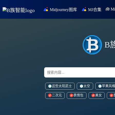
🧰 
Midjourney图库
MJ合集
B
这些太阳武士
太空
苹果风
二次元
表情包
美女