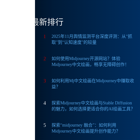
最新排行
1
2025年11月舆情监测平台深度评测：从“抓
取”到“认知速度”的较量
四分
2
如何使用Midjourney开源网站？体验
Midjourney中文绘画，畅享无障碍创作！
3
如何利用Mj中文绘画在Midjourney中赚取收
益？
4
探索Midjourney中文绘画与Stable Diffusion
高手的
的魅力，如何选择更适合你的AI绘画工具？
5
探索“midjourney 融合”：如何利用
Midjourney中文绘画提升创作能力？