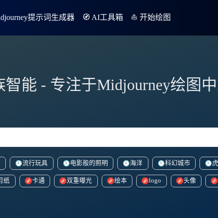
Midjourney提示词生成器
🧭 AI工具箱
⛵️ 开始绘图
族智能 - 专注于Midjourney绘
格
流行玩具
电影般的照明
海洋
科幻城市
剪纸
卡通
双重曝光
绘本
logo
头像