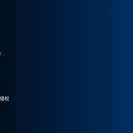
享，
，
有侵权