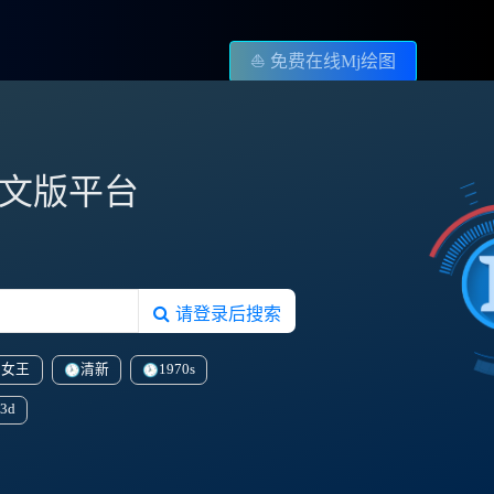
⛵️ 免费在线Mj绘图
图中文版平台
请登录后搜索
虎女王
清新
1970s
3d