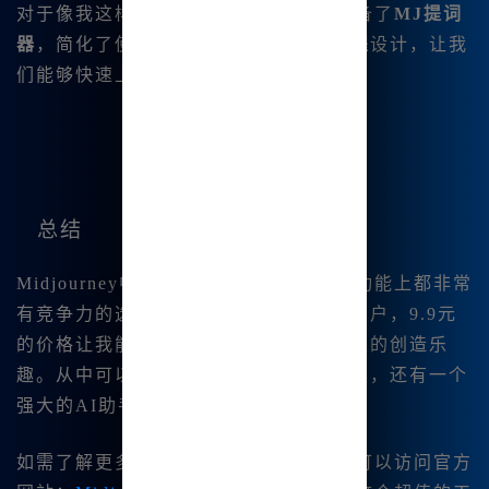
对于像我这样的新手，Midjourney还准备了
MJ提词
器
，简化了使用难度。针对新用户的
教程
设计，让我
们能够快速上手，不会感到迷茫。
总结
Midjourney中文版无疑是一个在价格和功能上都非常
有竞争力的选择。作为一个爱好绘画的用户，9.9元
的价格让我能够随意探索创意，享受无限的创造乐
趣。从中可以获得的不仅仅是画图的工具，还有一个
强大的AI助手，帮助我实现各种创意。
如需了解更多关于Midjourney的信息，可以访问官方