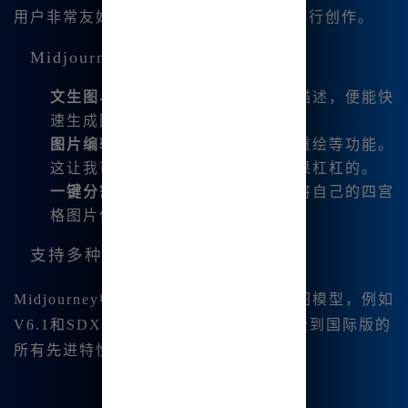
用户非常友好的设计，让我能更流畅的进行创作。
Midjourney的核心功能
文生图与图生图
：只需简单的文字描述，便能快
速生成图片，操作非常快捷。
图片编辑
：支持微调、平移、局部重绘等功能。
这让我可以快速优化我的设计，效果杠杠的。
一键分割与下载
：只需一键，即可将自己的四宫
格图片保存，非常简单。
支持多种工具与模型
Midjourney中文版集成了多种高效的绘图模型，例如
V6.1和SDXL等。这意味着，我可以享受到国际版的
所有先进特性，却不需要高昂的费用。