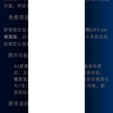
方面，明显优于国外版。
免费资源与注册福利
即使我仅是注册用户，就能
免费无限量使用GPT-4O
增强版
，这可真是太给力了！网站上还有十多款优秀
的模型让我尝试，不用担心花费过多。
额外功能介绍
AI对话
：在这个平台上，AI对话功能是免费
的，无时间限制，极大丰富了我的使用体验。
音乐生成功能
：随便制作音乐，单首音乐费用仅
为1毛5，非常划算。此外，各种音乐风格，都
能轻松制作，真的太方便了。
新手友好与工具包