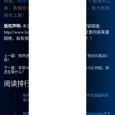
网站：
Midjourney中文版
。赶快来试试这个超值的工
具，我相信它会给你带来同样美好的体验，助力你的
创作之旅！
版权声明:
本文由【B族智能】原创，转载请保留链接:
https://www.bzu.cn/news/show/2070.html，部分文章内容来源
网络，如有侵权请联系我们删除处理。谢谢！！！
上一篇：
悄然逆袭的Midjourney国内版：9.9元/月起，性价比高达4
倍！
下一篇：
享受Midjourney中文版带来的超低价体验，9.9元/月起，你
还在等什么？
阅读排行
1
如何获取Midjourney破解版免费？探索Mj中文绘画的无
限可能
2
如何轻松实现Midjourney本地部署？探索Midjourney中文