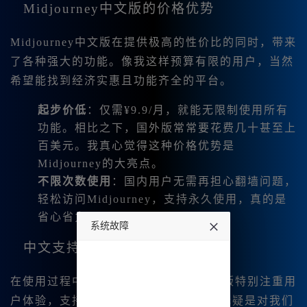
Midjourney中文版的价格优势
Midjourney中文版在提供极高的性价比的同时，带来
了各种强大的功能。像我这样预算有限的用户，当然
希望能找到经济实惠且功能齐全的平台。
起步价低
：仅需¥9.9/月，就能无限制使用所有
功能。相比之下，国外版常常要花费几十甚至上
百美元。我真心觉得这种价格优势是
Midjourney的大亮点。
不限次数使用
：国内用户无需再担心翻墙问题，
轻松访问Midjourney，支持永久使用，真的是
省心省力。
系统故障
中文支持，让你更轻松
undefined
在使用过程中，我发现Midjourney中文版特别注重用
户体验，支持
中文界面
和
中文输入
。这无疑是对我们