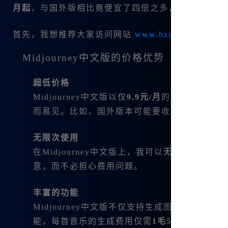
月起
，与国外版相比竟便宜了四倍之多，这样的性价
首先，我想推荐大家访问网站
www.bzu.cn
来了解更多
Midjourney中文版的价格优势
超低价格
Midjourney中文版以仅
9.9元/月
的超低价格提供
而易见。比如，国外版本可能要收费40-50美
无限次使用
在Midjourney中文版上，我可以
无限制使用
所有
意，而不必担心费用问题。
丰富的功能
Midjourney中文版不仅支持生成图像，还支持
视
能，每首音乐的生成费用仅需
1毛5分钱
，这对任