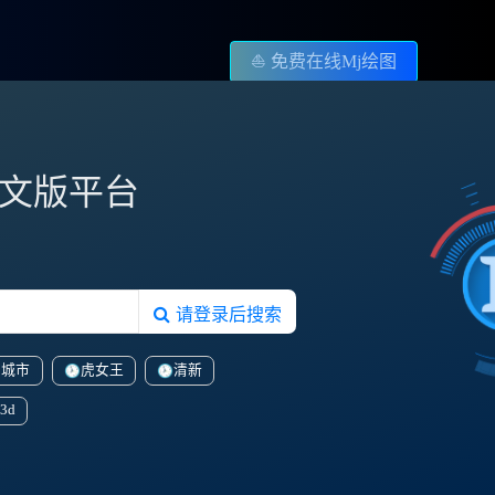
⛵️ 免费在线Mj绘图
图中文版平台
请登录后搜索
幻城市
虎女王
清新
3d