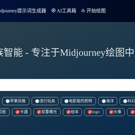
Midjourney提示词生成器
🧭 AI工具箱
⛵️ 开始绘图
族智能 - 专注于Midjourney绘
苹果风格
流行玩具
电影般的照明
海洋
科
剪纸
卡通
双重曝光
绘本
logo
头像