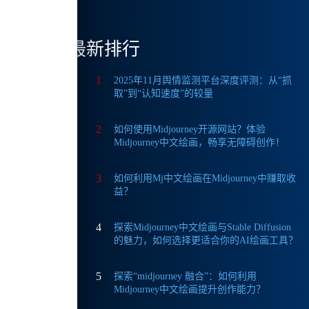
最新排行
1
2025年11月舆情监测平台深度评测：从“抓
取”到“认知速度”的较量
2
如何使用Midjourney开源网站？体验
势显
Midjourney中文绘画，畅享无障碍创作！
3
如何利用Mj中文绘画在Midjourney中赚取收
益？
我的创
4
探索Midjourney中文绘画与Stable Diffusion
的魅力，如何选择更适合你的AI绘画工具？
5
探索“midjourney 融合”：如何利用
频功
Midjourney中文绘画提升创作能力？