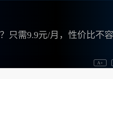
文版？只需9.9元/月，性价比不
A
+
Midjourney以其强大的功能和易用性脱颖而出。作
文版不仅功能全面，而且其价格优势更是让我大吃一惊。仅需
9.