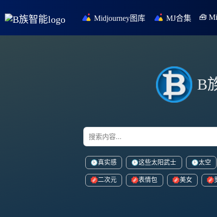
🧰 
Midjourney图库
MJ合集
B
真实感
这些太阳武士
太空
二次元
表情包
美女