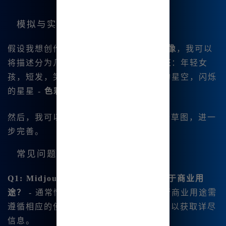
模拟与实际示例
假设我想创作一幅
Midjourney漫画风肖像
，我可以
将描述分为几个部分，例如： -
人物特征
：年轻女
孩，短发，笑容灿烂 -
背景设定
：梦幻的星空，闪烁
的星星 -
色彩
：柔和的粉色与蓝色
然后，我可以输入这样的描述来生成首个草图，进一
步完善。
常见问题解答
Q1: Midjourney生成的图像是否可以用于商业用
途？
- 通常情况下，使用生成的图像进行商业用途需
遵循相应的使用条款，建议浏览官方指南以获取详尽
信息。