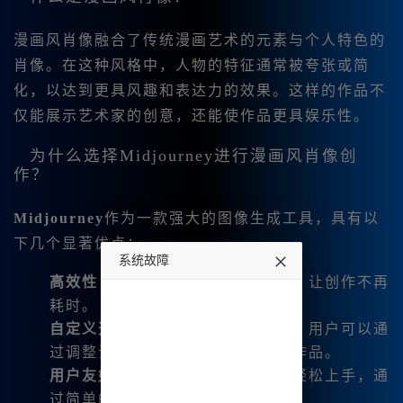
漫画风肖像融合了传统漫画艺术的元素与个人特色的
肖像。在这种风格中，人物的特征通常被夸张或简
化，以达到更具风趣和表达力的效果。这样的作品不
仅能展示艺术家的创意，还能使作品更具娱乐性。
为什么选择Midjourney进行漫画风肖像创
作？
Midjourney
作为一款强大的图像生成工具，具有以
下几个显著优点：
系统故障
高效性
：能迅速生成高质量的图像，让创作不再
undefined
耗时。
自定义选项
：提供丰富的参数设定，用户可以通
过调整设置来生成符合自己设想的作品。
用户友好
：即使是新手用户，也能轻松上手，通
过简单的输入指令获得满意的成果。