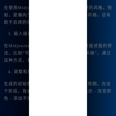
在使用Midjourney之前，我会先决定想要的风格。例
如，是偏向于卡通还是更接近于日本动漫风格。这有
助于后续的描述更为准确。
3. 输入描述
在Midjourney中，我会用具体的关键词来描述我的想
法，比如“可爱少女，明亮的颜色，卡通风格”。通过
这种方式，系统能更好的理解我的需求。
4. 调整和优化
生成的初始图像可能并不能完全符合我的预期。在这
个阶段，我会进行适当的调整： - 修改描述 - 改变颜
色 - 添加不同的元素