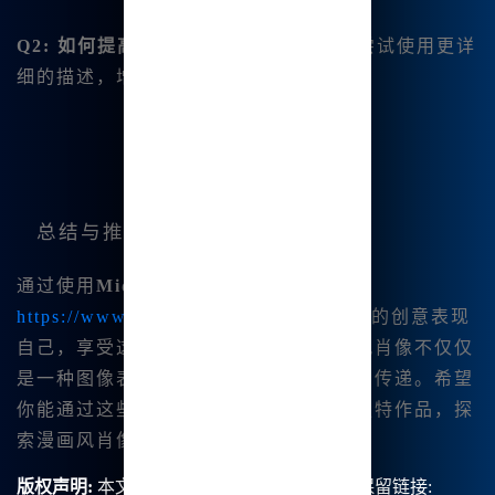
Q2: 如何提高生成的图像质量？
- 可以尝试使用更详
细的描述，增加细节和特征。
总结与推荐
通过使用
Midjourney中文版
（访问
https://www.bzu.cn
），我能够以更丰富的创意表现
自己，享受这一过程带来的乐趣。漫画风肖像不仅仅
是一种图像表达，更是一种文化和情感的传递。希望
你能通过这些技巧，创造出属于自己的独特作品，探
索漫画风肖像的无限可能。
版权声明:
本文由【B族智能】原创，转载请保留链接: