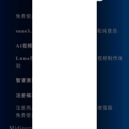
免费使用的GPT-4O对话模型
suno3.5
音乐生成，可自动生成歌词和纯音乐
AI视频生成
：
Luma
视频生成技术，提供高质量的视频制作体
验
智谱清影
支持文生视频和图生视频
注册福利
：
注册用户可免费无限量使用GPT-4O增强版
免费使用SD、SDXL绘画模型
Midjourney国际版的费用