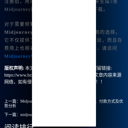
注册后，用户可以获得5积分，每日可用来生成5张
Midjourney图片，并支持图片一键分割下载。
对于需要频繁使用图像生成工具的用户，
Midjourney中文版
无疑是一个性价比更高的选择。
它不仅提供了丰富的功能和优质的用户体验，而且在
费用上也相对更加亲民。欲了解更多详情，请访问
Midjourney中文版
。
版权声明:
本文由【B族智能】原创，转载请保留链接:
https://www.bzu.cn/news/show/2463.html，部分文章内容来源
网络，如有侵权请联系我们删除处理。谢谢！！！
上一篇：
Midjourney中文版与国际版全面对比：价格、付款方式及优
势分析
下一篇：
midjourney生图
阅读排行