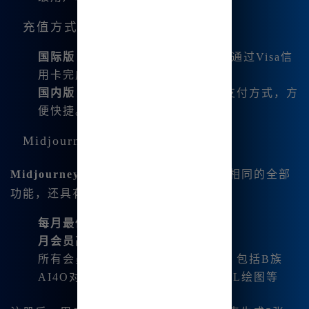
充值方式对比
国际版
：需要绑定Discord账户，并通过Visa信
用卡完成支付，支付流程较为复杂。
国内版
：支持微信、支付宝等常用支付方式，方
便快捷。
Midjourney中文版的性价比
Midjourney中文版
不仅提供了与国际版相同的全部
功能，还具有更为实惠的订阅价格：
每月最低
：9.9元起
月会员高级套餐
：39.8元
所有会员均可享受
无限使用
的服务，包括B族
AI4O对话、Flux绘图个人版、SDXL绘图等