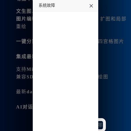
系统故障
文生图
、
图生图
等多种生成方式
undefined
图片编辑
功能如微调、变幻、平移、扩图和局部
重绘
一键分割和下载
功能，支持生成4张四宫格图片
集成最新技术
：
支持
Midjourney V6.1
、
niji6
版本
兼容
SDXL
绘图、
Stable-diffusion
绘图
最新
dalle-3
版本的图像生成
AI对话和音乐生成
：