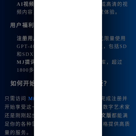
AI视频生成
：使用先进的AI技术生成高清的视
频内容，为用户带来前所未有的视觉体验。
用户福利与功能更新
注册用户福利
：注册用户可以免费无限量使用
GPT-4O增强版及超过10款免费模型，包括SD
和SDXL绘画模型。
MJ提词器与风格库
：新增Serf风格库，超过
1800多个全新风格模板可供使用。
如何开始使用Midjourney中文版？
只需访问
Midjourney中文版官网
，即可完成注册并
开始享受这一超值服务。无论你是专业的数字艺术家
还是刚刚起步的创作者，
Midjourney中文版
都能满
足你的各种需求，并且以极具竞争力的价格提供高质
量的服务。