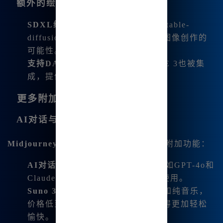
额外的绘图工具
SDXL绘图免费使用
：支持最新的Stable-
diffusion绘图功能，进一步扩展了图像创作的
可能性。
支持DALL-E 3
：最新版的DALL-E 3也被集
成，提供更加高效的图像生成能力。
更多附加功能
AI对话与音乐生成
Midjourney中文版
还集成了多个强大的附加功能：
AI对话
：内置多款优秀的AI模型，如GPT-4o和
Claude 3.5，用户可以免费无限制使用。
Suno 3.5音乐生成
：自动生成歌词和纯音乐，
价格低至1毛5分钱，让音乐创作变得更加轻松
愉快。