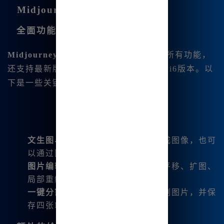
Midjourney中文版的主要功能
全面功能覆盖
Midjourney中文版
不仅涵盖了国际版的所有功能，
还支持最新版本的Midjourney V6.1和niji6版本。以
下是一些关键功能：
文生图与图生图
：可以通过文本生成图像，也可
以通过图像生成新图像。
图片编辑功能
：支持微调、变幻、平移、扩图、
局部重绘等操作。
一键分割与下载
：用户可以一键分割图片，并保
存四张Midjourney四宫格图片。