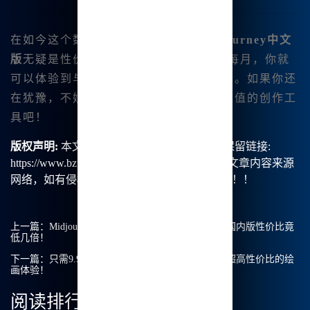
在如今这个数字艺术盛行的时代，
Midjourney中文
版
无疑是性价比最高的选择。仅需9.9元每月，你就
可以体验到与国际版相媲美的功能和服务。如果你还
在犹豫，不妨马上行动，抢先体验这一超值的创作工
具吧！
版权声明:
本文由【B族智能】原创，转载请保留链接:
https://www.bzu.cn/news/show/2604.html，部分文章内容来源
网络，如有侵权请联系我们删除处理。谢谢！！！
上一篇：
Midjourney中文版超值体验：9.9元/月起，国内版性价比竟
低几倍！
下一篇：
只需9.9元/月，Midjourney中文版带你享受超高性价比的绘
画体验！
阅读排行