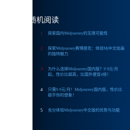
随机阅读
1
探索国内Midjourney的无限可能性
2
探索Midjourney赛博朋克：体验Mj中文绘画
的独特魅力
3
为什么选择Midjourney国内版？9.9元/月
起，性价比超高，比国外便宜4倍！
4
只需9.9元/月！Midjourney国内版，性价比
益：
超乎你的想象！
期。
5
充分体验Midjourney中文版的优势与功能