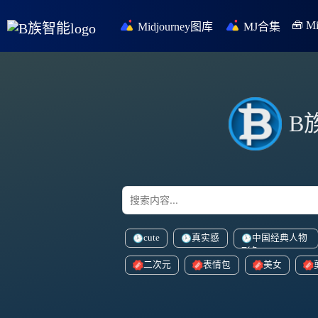
🧰 
Midjourney图库
MJ合集
B
cute
真实感
中国经典人物
形象
二次元
表情包
美女