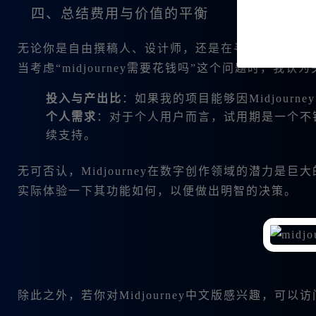
四、总结费用与价值的平衡
无论你是自由撰稿人、设计师，还是在寻找高效工具的企
当考虑“midjourney需要花钱吗”这个问题时，我认
投入与产出比
：如果我的项目能够因Midjour
个人需求
：对于个人用户而言，试用期是一个不
续支持。
无可否认，Midjourney在数字创作领域的潜力
实际体验一下其功能如何，以便做出明智的决策。
除此之外，若你对Midjourney中文版感兴趣，可以访