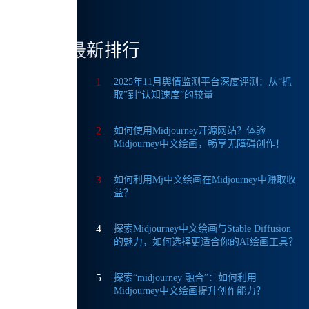
最新排行
图像的
1
2025年11月舆情监测平台深度评测：从“抓
取”到“认知速度”的较量
2
如何使用Midjourney开源网站？体验
Midjourney中文绘画，畅享无障碍创作！
3
如何利用Mj中文绘画在Midjourney中赚取收
益？
4
探索Midjourney中文绘画与Stable Diffusion
的魅力，如何选择更适合你的AI绘画工具？
5
探索“midjourney 融合”：如何利用
Midjourney中文绘画提升创作能力？
以获取