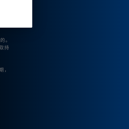
平台。
得的。
取持
用期，