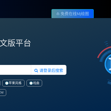
⛵️ 免费在线Mj绘图
图中文版平台
请登录后搜索
苹果风格
戏曲
3d