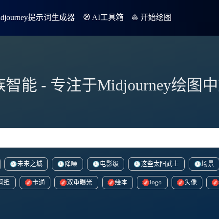
Midjourney提示词生成器
🧭 AI工具箱
⛵️ 开始绘图
族智能 - 专注于Midjourney绘
未来之城
降噪
电影级
这些太阳武士
场景
剪纸
卡通
双重曝光
绘本
logo
头像