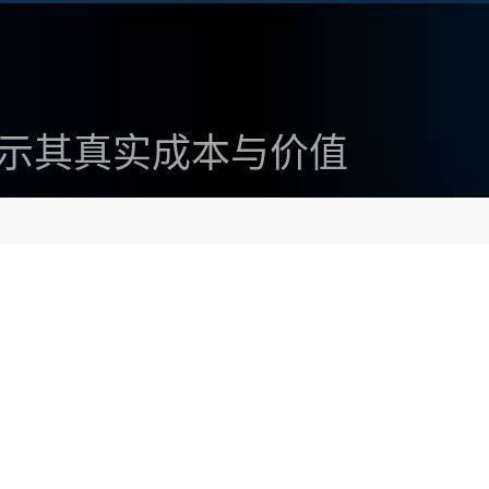
吗？揭示其真实成本与价值
A
+
款生成图像的人工智能工具，吸引了大量创作者的关注。然而
ney需要花钱吗？”接下来，我将深入探讨Midjourney