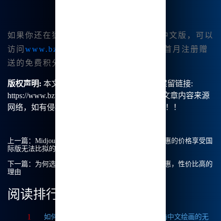
如果你还在犹豫是否要尝试Midjourney中文版，可以
访问
www.bzu.cn
了解更多详情，并享受首月注册赠
送的免费积分和其他优惠。
版权声明:
本文由【B族智能】原创，转载请保留链接:
https://www.bzu.cn/news/show/2785.html，部分文章内容来源
网络，如有侵权请联系我们删除处理。谢谢！！！
上一篇：
Midjourney中文版：为何国内用户能以超实惠的价格享受国
际版无法比拟的性价比？
下一篇：
为何选择Midjourney中文版？国内版价格实惠，性价比高的
理由
阅读排行
1
如何获取Midjourney破解版免费？探索Mj中文绘画的无