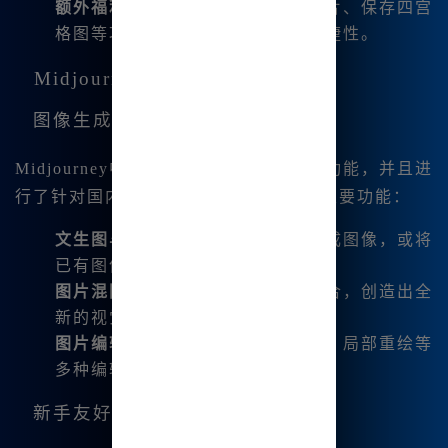
额外福利
：国内版支持一键分割图片、保存四宫
格图等功能，提升了用户体验的便捷性。
Midjourney中文版功能详解
图像生成与编辑
Midjourney中文版涵盖了国际版的所有功能，并且进
行了针对国内网络的优化。以下是一些主要功能：
文生图与图生图
：通过文字描述生成图像，或将
已有图像进行变幻、扩图等操作。
图片混图融合
：将多张图片进行融合，创造出全
新的视觉效果。
图片编辑
：支持微调、变幻、平移、局部重绘等
多种编辑方式，满足不同创作需求。
新手友好功能