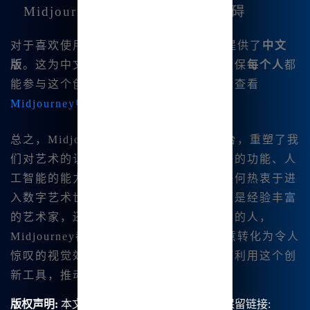
Midjourney中文版：打破语言障碍
对于喜欢使用母语的用户，Midjourney提供了
中文
版
。这为中文用户提供了友好的界面，确保
每个人
都
能参与这个创意革命。有关更多细节，请查看
Midjourney中文版
。
总之，Midjourney作为一个开创性的平台，重塑了我
们对艺术的认知和创作方式。其用户友好的功能、人
工智能的能力和支持性社区，使其成为任何热衷于进
入数字艺术世界的人的宝贵助手。无论您是经验丰富
的艺术家，还是刚刚发现自己创造性声音的人，
Midjourney都提供了无尽的潜力，将创意转化为令人
惊叹的视觉效果。我期待看到其他人如何利用这个创
新工具，推动创意的边界。
版权声明:
本文由【B族智能】原创，转载请保留链接: