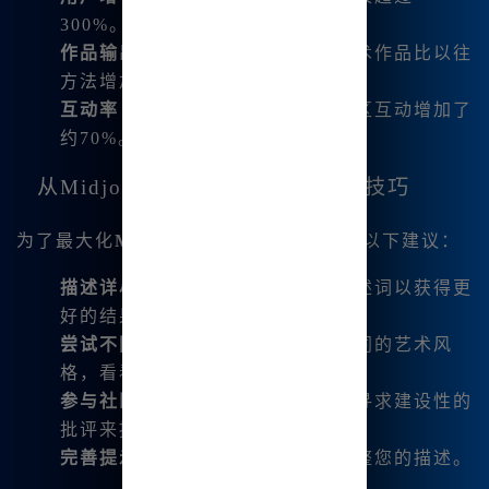
300%。
作品输出
：用户报告每日生成的艺术作品比以往
方法增加了50%。
互动率
：共享艺术作品和项目的社区互动增加了
约70%。
从Midjourney中获得最大收益的技巧
为了最大化
Midjourney
的潜力，请考虑以下建议：
描述详尽
：在提示中使用生动的描述词以获得更
好的结果。
尝试不同风格
：不要犹豫，尝试不同的艺术风
格，看看哪个最能打动您。
参与社区
：加入论坛，参与讨论，寻求建设性的
批评来提升自己。
完善提示
：根据获得的结果逐步调整您的描述。