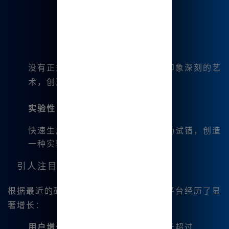
没有正式培训的人也能创作出令人印象深刻的艺
术，创造力的空间变得更加平等。
实验性
：
快速生成和修改艺术作品的能力鼓励试错，创造
一种实验性环境。
引人注目的统计数据
根据最近的研究，像Midjourney这样的平台经历了显
著增长：
用户增长
：活跃用户在过去一年增长超过