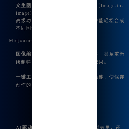
文生图
（Text-to-Image）和
图生图
（Image-to-
Image）功能。
高级功能如
图像融合和变换
，让用户能轻松合成
不同图像，创造独特的艺术作品。
Midjourney中文版的关键功能
图像编辑
：包括微调图像、移动组件，甚至重新
绘制特定区域，以实现特定的视觉效果。
一键工具
：一键图像分割和下载等功能，使保存
创作的过程变得简单便捷。
AI驱动的音乐和视频生成
：除了视觉效果，还