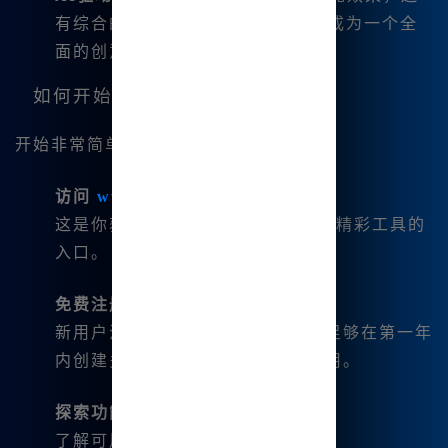
有综合的AI用于生成音乐和视频，成为一个全
面的创意套件。
如何开始使用Mj中文绘画？
开始非常简单。以下是简短指南：
访问
www.bzu.cn
这是你获取
Midjourney中文版
所有精彩工具的
入口。
免费注册
新用户注册时会获得丰富的积分—足够在第一年
内创建多幅艺术作品而无需任何费用。
探索功能
了解可用的各种工具：