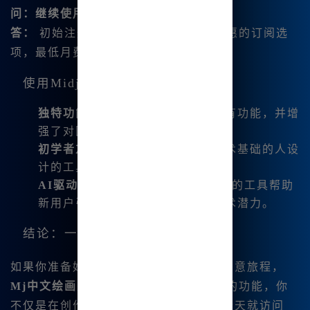
问：继续使用是否需要费用？
答：
初始注册是免费的，之后有非常实惠的订阅选
项，最低月费仅需9.9元！
使用Midjourney中文版的优势
独特功能
：该平台包含国际版的所有功能，并增
强了对国内互联网用户的性能。
初学者友好
：为了那些没有数字艺术基础的人设
计的工具，使学习曲线非常平缓。
AI驱动的辅助
：像MJ提示助手这样的工具帮助
新用户引导，轻松最大化他们的艺术潜力。
结论：一个新的创意旅程在等待着
如果你准备好踏上充满色彩和想象力的创意旅程，
Mj中文绘画
是理想的平台。凭借其丰富的功能，你
不仅是在创作艺术——你在创造体验。今天就访问