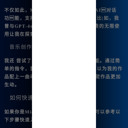
不仅如此，
Midjourney中文版
还集成了
AI对话
功能，支持与数十款优秀大模型互动。比|如，我
曾与GPT-4o和Claude3.5进行对话，免费的无限使
用让我在探索创作时非常愉快😊。
音乐创作的惊喜
我还 尝试了网站上提供的
AI音乐生成功能
。通过简
单的指令，我可以生成背景音乐，甚至可以为我的作
品配上一曲动听的旋律。这使得我的视觉作品更加
生动。
如何快速入门
如果你是
Midjourney中文绘画
的新手，可以参考以
下步骤快速入门：