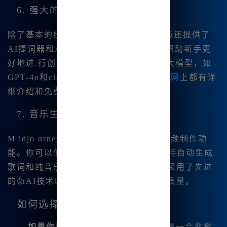
6. 强大的AI辅助工具
除了基本的绘图功能，Midjourney中文版还提供了
AI提词器和AI对话功能。这些工具可以帮助新手更
好地进.行创😊作，并且支持多种优秀的大模型，如
GPT-4o和claude3.5等。这些功能在
🔥官网
上都有详
细介绍和免费试用。
7. 音乐生成与视频制作功能
M idjo urney中文版还支持音乐生成和视频制作功
能。你可以使用suno3🔥.5生成音乐，支持自动生成
歌词和纯音乐。而Luma视频制作平台则采用了先进
的👍AI技术，提升了视频的制作效果和质量。
如何选择合适的版本
如果你是新手
：Midjourney中文版是一个非常