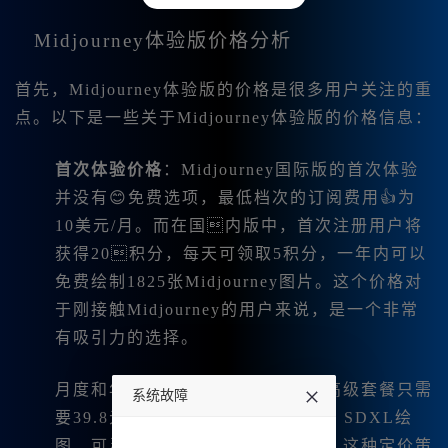
Midjourney体验版价格分析
首先，Midjourney体验版的价格是很多用户关注的重
点。以下是一些关于Midjourney体验版的价格信息：
首次体验价格
：Midjourney国际版的首次体验
并没有😊免费选项，最低档次的订阅费用👍为
10美元/月。而在国内版中，首次注册用户将
获得20积分，每天可领取5积分，一年内可以
免费绘制1825张Midjourney图片。这个价格对
于刚接触Midjourney的用户来说，是一个非常
有吸引力的选择。
月度和年度订阅：国内版的月会员高级套餐只需
系统故障
要39.8元，而其他绘图工具如Flux、SDXL绘
undefined
图、可灵绘图等都可以无限制使用。这种定价策