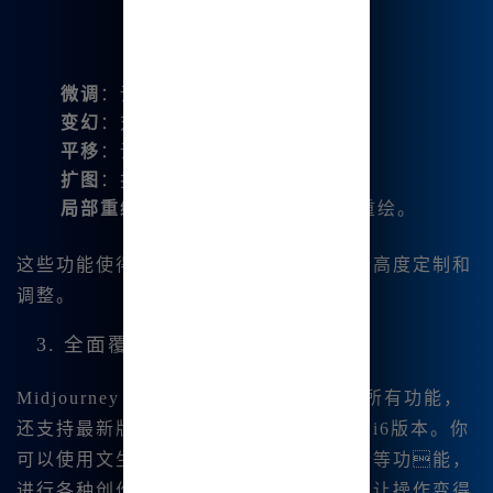
微调
：调整图片的细节部分。
变幻
：对图片进行风格变化。
平移
：调整图片的视角。
扩图
：扩大图片的画布区域。
局部重绘
：对图片的某些区域进行重绘。
这些功能使得用户可以对生成的图片进行高度定制和
调整。
3. 全面覆盖的国际版功能
Midjourney 中文版不仅覆盖了国际版的所有功能，
还支持最新版本的Midjourney V6.1和niji6版本。你
可以使用文生图、图生图、图片混图融合等功能，
进行各种创作。其强大的咒语解析功能也让操作变得