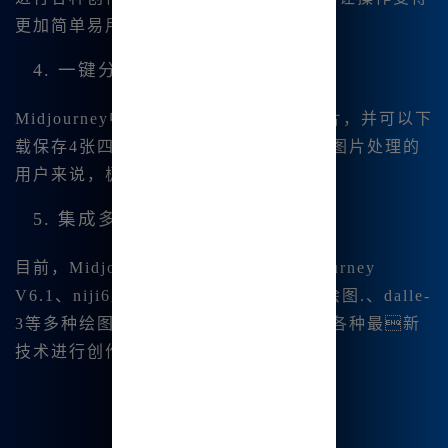
更加简单易用。
4. 一键分割和下载功能
Midjourney中文版允许用户一键分割图片，并可以下
载保存4张四宫格图片。这对于需要进行图片处理的
用户来说，极大地方便了他们的工作。
5. 集成多个绘图模型
目前，Midjourney中文版 集成了Midjo|urney
V6.1、niji6版本、SDXL绘图、可灵绘图.、dalle-
3等多种绘图模型。这意味着你可以使用各种最新
技术进行创作，满足不同的绘图需求。