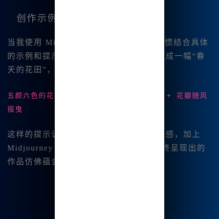
创作示例
当我使用 Midjourney 进行创作时，我习惯结合具体
的示例和提示来深化我的作品。例如，生成一幅“春
天的花田”，我可能会这样描述：
五颜六色的花田 + 明媚的阳光 + 写实风格 + 花瓣随风
摇曳
这样的提示让我能得到意想不到的创意灵感，加上
Midjourney 对图片生成的强大能力，最终呈现出的
作品仿佛蕴含了春天的气息。