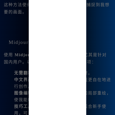
这种方法使得 Midjourney 能够更精确地捕捉到我想
要的画面。
Midjourney中文绘画的优势
使用
Midjourney中文版
有很多优点，尤其是针对
国内用户。以下是我个人认为最重要的几项：
无需翻墙
：直接访问，省去繁琐步骤。
中文界面
：完全支持中文输入，让我更自在地进
行创作。
图像编辑功能
：如微调、全局变换和局部重绘，
使我能精准控制每一个细节。
技巧工具
：配备 MJ 提词器，特别适合新手使
用，可以快速生成提示词。