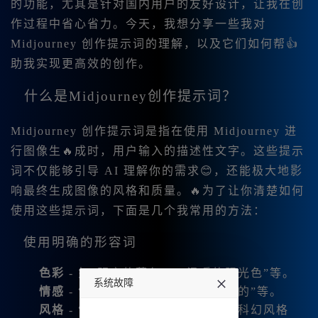
的功能，尤其是针对国内用户的友好设计，让我在创
作过程中省心省力。今天，我想分享一些我对
Midjourney 创作提示词的理解，以及它们如何帮👍
助我实现更高效的创作。
什么是Midjourney创作提示词？
Midjourney 创作提示词是指在使用 Midjourney 进
行图像生🔥成时，用户输入的描述性文字。这些提示
词不仅能够引导 AI 理解你的需求😊，还能极大地影
响最终生成图像的风格和质量。🔥为了让你清楚如何
使用这些提示词，下面是几个我常用的方法：
使用明确的形容词
色彩
- 如“明亮的蓝色”、“温暖的阳光色”等。
系统故障
情感
- “忧伤的”、“快乐的”、“神秘的”等。
风格
- “抽象的”、“现实主义的”、“科幻风格
undefined