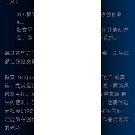
工具：
MJ 提词器
: 自动生成创作提示，消除创作瓶
颈。
社交平台
: 我会在一些社交平台上关注其他创作
者，参与讨论，有时能够获得意外的灵感。
通过这些方式，我的创作能力不断提升，每一次生成
都让我倍感期待。
探索 Midjourney👍 的过程 让我😊领悟了创作的真
谛，尤其是提示词的巧妙使用让我敢于尝试不同的风
格和主题。如果你也想|体验
Midjourney中文版
带
来的便利，强烈推荐你访问
www.bzu.cn
，注册体验
无视障碍的图像创作。通过这款工具，我相信你一
定能够在创作的道路上越走越远，让你的作品焕发新
的光彩！