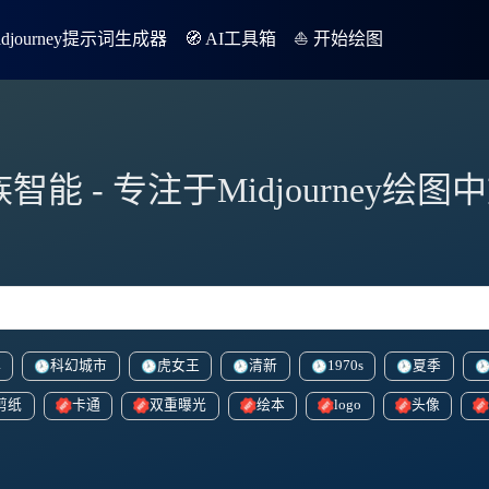
Midjourney提示词生成器
🧭 AI工具箱
⛵️ 开始绘图
族智能 - 专注于Midjourney绘
洋
科幻城市
虎女王
清新
1970s
夏季
剪纸
卡通
双重曝光
绘本
logo
头像