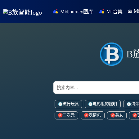
🧰 
Midjourney图库
MJ合集
B
流行玩具
电影般的照明
海
二次元
表情包
美女