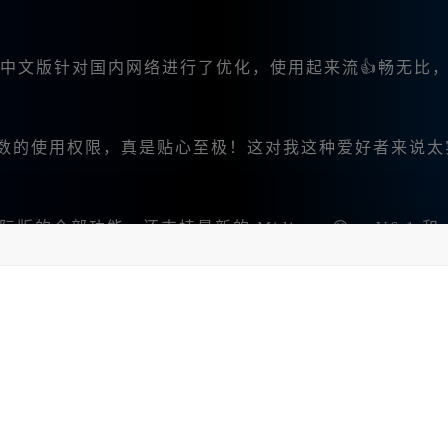
ourney中文版针对国内网络进行了优化，使用起来流👍畅无比
数的使用权限，真是贴心至极！这对我这种爱好者来说太
盖了国际版的全部功能，还支持最新的
Midjourn😊ey V6.1 和
能之一，不再需要面对复杂|的英文命令。👍这让我在使用
供了丰富的图片编辑功能，比如微调、变幻、扩图、和局部|重