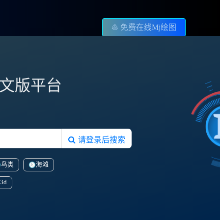
⛵️ 免费在线Mj绘图
图中文版平台
请登录后搜索
鸟类
海滩
3d