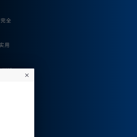
，完全
实用
nij|i6
过程中
绘等，