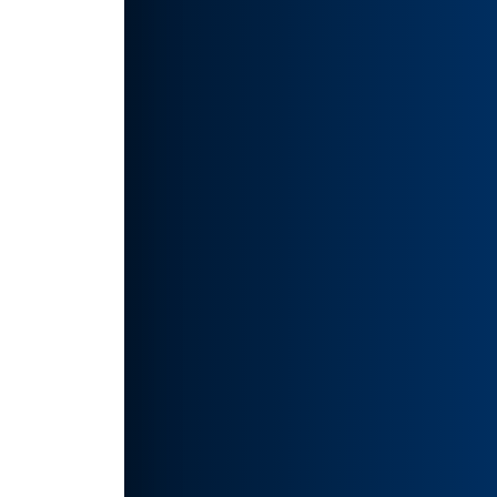
图
使用|