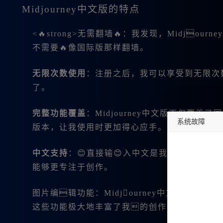
Midjourney中文版的特点
<🔥strong>无需翻墙🔥：我发现，Midj
不需要🔥像国际版那样翻墙。
无限次数使用
：注册之后，我可以享受到无限次
了。
完整功能覆盖
：Midjourney中文版不仅覆
系统故障
版本，让我使用时更加得心应手。
undefined
中文支持
：😊直接输😊入中文是我最喜欢的功
能够更专注于创作。
图片编辑功能：Midjourney中文版提
这些功能极大地丰富了我的创作手段。