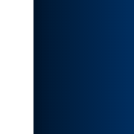
业要
🔥
如有侵