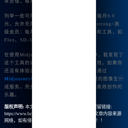
常合理，每月9.9元起，堪称实惠。
列举一些可用的订阅计划： -
基础会员
：每月9.9
元，允许无限使用基本绘图功能。 - <.strong>高
级会员：每月39.8元，享受更多高级功能和工具，如
Flux、SD-3等。
在使用Midjourney批量下载图像的过程中，我发现了
这个工具的诸多优点，如方便、快速和高效。如果你
还没有体验过，我强烈推荐你尝试一下！通过
Midjourney中文版
，你可以体验到更好用的图像生
成服务，完全无需担心网络问题，享受高效创作的
乐趣。
版权声明:
本文由【B族智能】原创，转载请保留链接:
https://www.bzu.cn/news/show/4747.html，部分文章内容来源
网络，如有侵权请联系我们删除处理。谢谢！！！