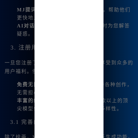
MJ提词器
：为新手提供友好的指导，帮助他们
更快地上手。
AI对话
：内置免费AI对话助手，随时为您解答
疑惑。
3. 注册用户的特权
一旦您注册了Midjourney中文版，您将享受到众多的
用户福利。例如：
免费无限使用GPT-4O增强版
：支持各种创作，
无需担心时间限制。
丰富的绘图模型
：已经集成多达10款以上的顶
尖模型供您使用，让您的创作更具多样性。
3.1 完善的音乐生成功能
除了绘画，Midjourney中文版还支持音乐生成功能。