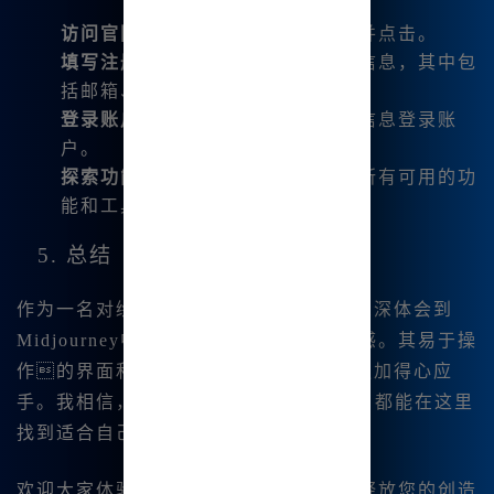
访问官网
：在主页上找到注册按钮并点击。
填写注册信息
：按照提示填写个人信息，其中包
括邮箱、用户名及密码。
登录账户
：注册完成后，使用您的信息登录账
户。
探索功能
：在主页上，您可以看到所有可用的功
能和工具，点击进入开始创作。
5. 总结
作为一名对绘画充满热情的创作者，我深深体会到
Midjourney中文版给我带来的便利和灵感。其易于操
作的界面和强大的功能使我在创作上更加得心应
手。我相信，无论您是新手还是专家😊，都能在这里
找到适合自己的创作方式。
欢迎大家体验Midjourney中文版，尽情释放您的创造