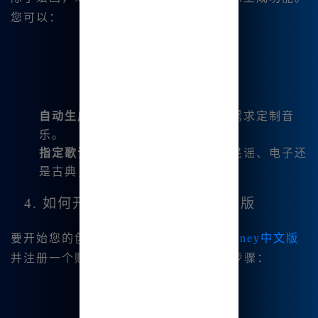
您可以：
自动生成个人音乐清单
：根据您的需求定制音
乐。
指定歌词与多种内置风格
：无论是民谣、电子还
是古典，都可以轻松生成。
4. 如何开始使用Midjourney中文版
要开始您的创作之旅，只需访问
Midjourney中文版
并注册一个账户。以下是一些简单|的🔥步骤：