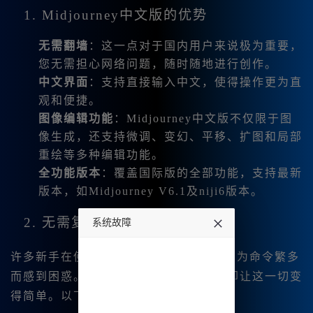
1. Midjourney中文版的优势
无需翻墙
：这一点对于国内用户来说极为重要，
您无需担心网络问题，随时随地进行创作。
中文界面
：支持直接输入中文，使得操作更为直
观和便捷。
图像编辑功能
：Midjourney中文版不仅限于图
像生成，还支持微调、变幻、平移、扩图和局部
重绘等多种编辑功能。
全功能版本
：覆盖国际版的全部功能，支持最新
版本，如Midjourney V6.1及niji6版本。
2. 无需复杂命令的简单操作
系统故障
undefined
许多新手在使用一些绘画软件时，总是因为命令繁多
而感到困惑。然而，Midjourney中文版却让这一切变
得简单。以下是基本的使用步骤：