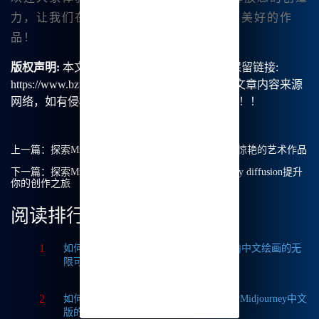
力，让我们在这个平台上共同创作出更加美好的作
品！
版权声明:
本文由【B族智能】原创，转载请保留链接:
https://www.bzu.cn/news/show/4791.html，部分文章内容来源
网络，如有侵权请联系我们删除处理。谢谢！！！
上一篇：
探索Midjourney中文绘画：我如何轻松创造惊艳的艺术作品
下一篇：
探索Midjourney官方版：如何通过midjourney diffusion提升
你的创作之旅
阅读排行
1
如何获取Midjourney破解版免费？探索Mj中文绘画的无
限可能
2
如何轻松实现Midjourney本地部署？探索Midjourney中文
版的无限可能