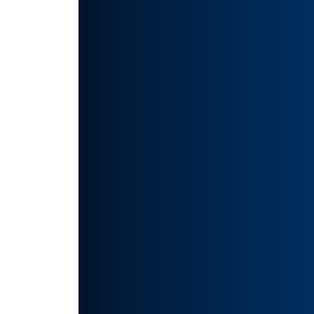
体验。
验无与
启你的
如有侵