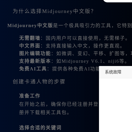
为什么选择Midjourney中文版？
Midjourney中文版
是一个极具吸引力的工具，它特
无需翻墙
：国内用户可以直接使用，无需梯子。
中文界面
：支持直接输入中文，操作更直观。
图片编辑功能
：如微调、变幻、平移、扩图等，
支持最新版本
：如Midjourney V6.1、niji6等。
免费AI工具
：提供各种免费AI功能，如文本生
系统故障
创建卡通人物的步骤
undefined
准备工作
在开始之前，确保你已经注册并登录了Midjour
册并下载相关工具包。
选择合适的关键词