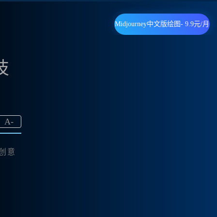
Midjourney中文版绘图- 9.9元/月
技
A
-
的创意