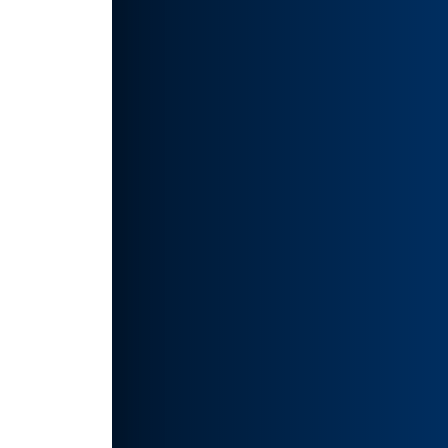
使用
英雄
色、形
图片，