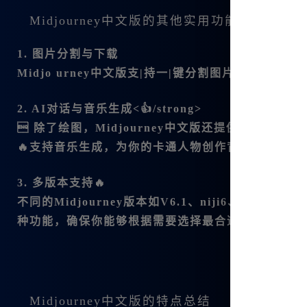
Midjourney中文版的其他实用功能
1. 图片分割与下载
Midjo urney中文版支|持一|键分割图片，并且
2. AI对话与音乐生成<👍/strong>
 除了绘图，Midjourney中文版还提供了强大
🔥支持音乐生成，为你的卡通人物创作背景音乐或主
3. 多版本支持🔥
不同的Midjourney版本如V6.1、niji6、V6版
种功能，确保你能够根据需要选择最合适的工具。
Midjourney中文版的特点总结