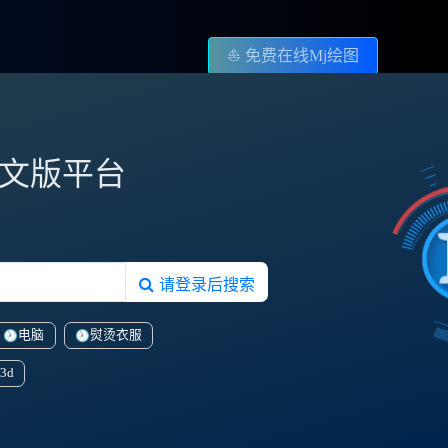
⛵️ 免费在线Mj绘图
图中文版平台
请登录后搜索
电脑
熨烫衣服
3d