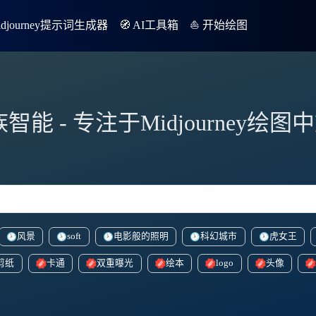
Midjourney提示词生成器
🧭 AI工具箱
⛵️ 开始绘图
族智能 - 专注于Midjourney绘
风景
soft
电影般的照明
科幻城市
虎女王
剪纸
卡通
双重曝光
绘本
logo
头像