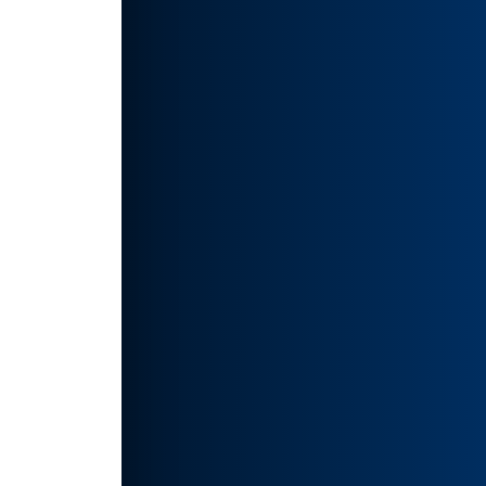
示。
，它还
图等多