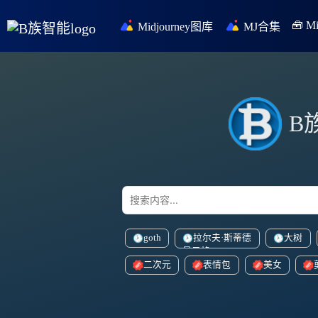
🧰 
Midjourney图库
MJ合集
B
goth
拉尔夫·斯蒂德
大树
曼风格
二次元
表情包
美女