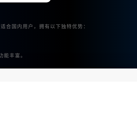
别适合国内用户，拥有以下独特优势：
功能丰富。
成图像、图像混合等。
ney中文版账户。可以访问
Midjourney中文版网站
 