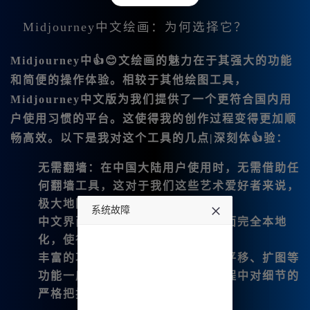
Midjourney中文绘画：为何选择它？
Midjourney中👍😊文绘画
的魅力在于其强大的功能
和简便的操作体验。相较于其他绘图工具，
Midjourney中文版为我们提供了一个更符合国内用
户使用习惯的平台。这使得我的创作过程变得更加顺
畅高效。以下是我对这个工具的几点|深刻体👍验：
无需翻墙
：在中国大陆用户使用时，无需借助任
何翻墙工具，这对于我们这些艺术爱好者来说，
极大地降低了使用门槛。
系统故障
中文界面
：支持直接输入中文，界面完全本地
化，使得操作更加直观。
undefined
丰富的功能
：如图片编辑、微调、平移、扩图等
功能一应俱全，满足了我在创作过程中对细节的
严格把控。