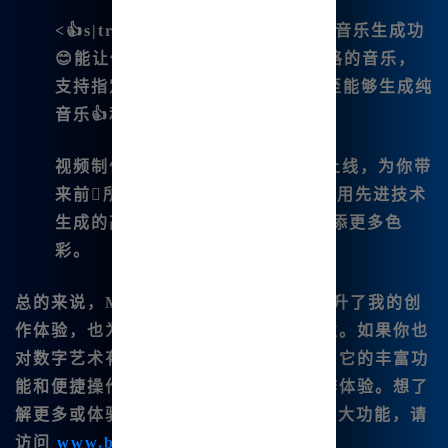
<👍s|trong>音乐生成：Suno V3.5音乐生成功
😊能让你能够根据需求制作多种风格的音乐，
支持指定歌词和多种乐器选择，甚至能够生成纯
音乐👍和情书歌词。
视频制作
：全新AI视频Luma重磅上线，为你带
来前所未有的视频👍制作体验。采用先进技术
生成的高质量视频将为|你的创作增添更多色
彩。
总的来说，
Midjourney中文绘画
不仅提升了我的创
作体验，也为我提供了更多的创作可能性。如果你也
对数字艺术有兴趣，不妨试试这个工具，它的丰富功
能和便捷操作将为你带来全新的艺术创作体验。想了
解更多或体验Mi|djou👍rney中文版的强大功能，请
访问
www.bzu.cn
进行注册和使用。