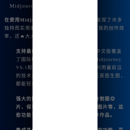
Midjourney中文版的独特功能
在使用
Midjourney中文版
的过程中，我发现了许多
独特而实用的功能，这些功能不仅提升了我的创作效
率，还🔥大大扩展了我的创作可能性。
支持最新版本
：目前😊Midjourney中文版覆盖
了国际版的全部功能，包括最新的Midjourney
V6.1和niji6版本。这意味着我可以利用最前沿
的技术进行创作，无论是文生图还是图生图，
都能轻松搞定。
强大的图像处理功能：包括👍一键分割图😊
片、保存四张Midjourney四宫格图片等，这
些功能让我能够更高效地处理和分享作品。