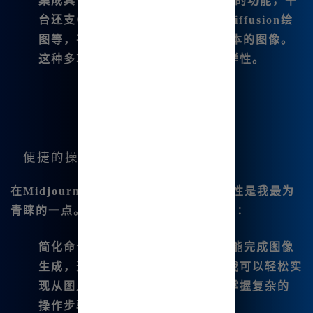
集成其他工具
：除了Midjourney的功能，平
台还支😊持SDXL绘图、Stable-diffusion绘
图等，甚至能够直接生成dalle-3版本的图像。
这种多功能集成让我的创作更具多样性。
便捷的操作体验
在
Midjourney中文绘画
中，操作的简便性是我最为
青睐的一点。以下是一些具体的操作特点：
简化命令输入
：无需复 杂的命令就能完成图像
生成，这对于新手用户尤为友好。我可以轻松实
现从图片生成到变幻的过程，无需掌握复杂的
操作步骤。