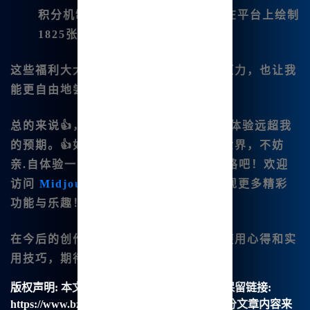
积分机制
：一年的积分可以支持我在平台上绘制
1825张图，无需额外付费。
这些福利大大降低了我在创作中的经济压力，也让我
能更自由地尝试不同的创作风格。
总的来说👍，Midjourney中文版的使用体验远超我
的预期。👍如果你也想加入这个创作的世界，不妨
亲.自体验一下，去探索你自己的艺术之路吧！欢迎
访问
Midjourney中文版官网
，一起发现更多精彩
功能与乐趣！
在今后的创作过程中，我会再分享更多使用心得和实
用技巧，期待与你们的共同成长！
版权声明:
本文由【B族智能】原创，转载请保留链接:
https://www.bzu.cn/news/show/5028.html，部分文章内容来