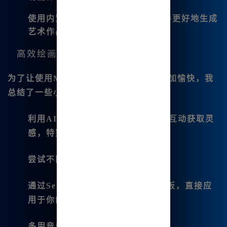
使用内置的 MJ提词器，来帮助新手更好地生成
艺术作品。
高效绘画的小技巧
为了让使用Midjourney中文版的体验更加愉快，我
总结了一些小技巧：
利用AI对话功能
：可以通过和AI的互动获取灵
感，特别适合创作前期的构思。
尝试不同的风格
：
通过Serf风格库，选择1800多种模板，直接应
用于你的作品，省去设置时间。
多用音乐生成功能
：