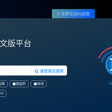
⛵️ 免费在线Mj绘图
图中文版平台
请登录后搜索
氛围
鼓起的
商场
3d