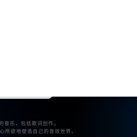
能够使用最新的技术与功能。
让我能够更轻松地实现不同的艺术风格。
还在用户体验和技术支持上下足了功夫。
T-4O、Claude3.5等，用户可以免费无限制使用，这
的音乐，包括歌词创作。
心所欲地塑造自己的音效世界。