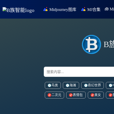
🧰 
Midjourney图库
MJ合集
B
鸟类
海滩
奇幻世界
二次元
表情包
美女