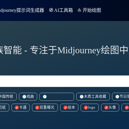
Midjourney提示词生成器
🧭 AI工具箱
⛵️ 开始绘图
族智能 - 专注于Midjourney绘
中国传统
戏曲
木质工具收藏
节日
vibrantcartoonish
剪纸
卡通
双重曝光
绘本
logo
头像