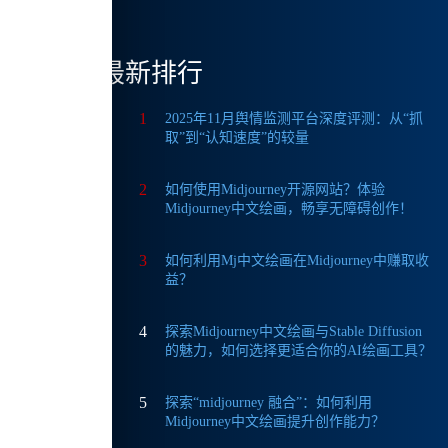
最新排行
制，让
1
2025年11月舆情监测平台深度评测：从“抓
取”到“认知速度”的较量
2
如何使用Midjourney开源网站？体验
Midjourney中文绘画，畅享无障碍创作！
3
如何利用Mj中文绘画在Midjourney中赚取收
益？
4
探索Midjourney中文绘画与Stable Diffusion
的魅力，如何选择更适合你的AI绘画工具？
5
探索“midjourney 融合”：如何利用
Midjourney中文绘画提升创作能力？