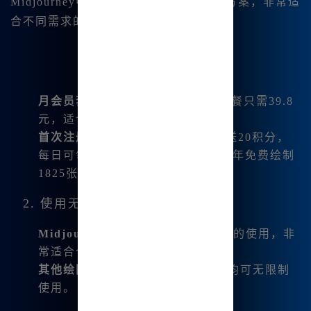
Midjourney中文版提供多种灵活的订阅方案，非常适
合不同需求的用户：
月会员套餐
：最低9.9元起，高级套餐只需39.8
元，适合需要大量创作的用户。
首次注册优惠
：新用户注册后会赠送20积分，
每日可领取5积分，意味着你可以一年免费绘制
1825张图片，极具性价比。
2. 使用无限制的绘图工具
Midjourney休闲模式
：允许无限制的使用，非
常适合个人创作。
其他绘图工具
：像flux、SD-3等，均可无限制
使用。