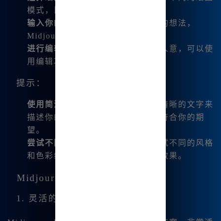
模式，比如文生图或者图生图。
输入你的创意
：在文本框中输入你的想法，
Midjourney会自动生成对应的图片。
进行编辑
：如果生成的图片不尽如人意，可以使
用编辑功能进行调整。
提示：
使用简洁的描述
：尽量使用简短而清晰的文字来
描述你的想法，这样生成的图片更符合你的期
望。
尝试不同风格
：在生成过程中，尝试不同的风格
和色彩组合，可以得到意想不到的效果。
Midjourney的订阅模式
1. 灵活的订阅选择