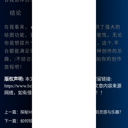
结论
在我看来，
🔥Midjourney中文版
不仅提供了强大的
绘图功能，更为我们带来了无限的创作可能性。无论
你是想提升个人技能，还是进行商业创作，这个.平
台都能满足你的需求。如果你也想体验这种创作的乐
趣，|不妨访问
www.bzu.cn
进行注册，开始你的创作
旅程吧！
版权声明:
本文由【B族智能】原创，转载请保留链接:
https://www.bzu.cn/news/show/5572.html，部分文章内容来源
网络，如有侵权请联系我们删除处理。谢谢！！！
上一篇：
探秘Midjourney中文绘画：如何在创作中找到灵感与乐趣？
下一篇：
如何轻松进入Midjourney中文绘画体验？