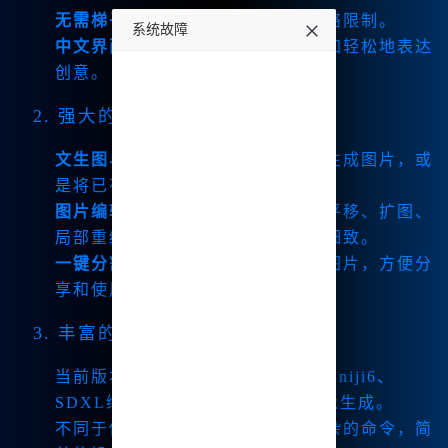
无需梯子
：直接连接，无需担心网络限制。
系统故障
中文界面
：支持中文输入，让你更加轻松地表达
undefined
创意。
2. 强大的绘图功能
文生图与图生图
：你可以输入文字生成图片，或
是将已有的图片进行加工。
图片编辑功能
：支持微调、变幻、平移、扩图、
局部重绘等操作，让你的创作更加细致。
一键分割和下载
：轻松获取四宫格图片，方便分
享和使用。
3. 丰富的模型支持
当前版本集成了Midjourney V6.1、niji6、
SDXL绘图等，支持多种类型的图像生成。
不同于传统绘画工具，这里无需复杂的命令，简