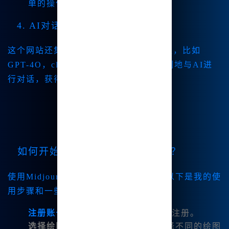
单的操作便能实现你的创意。
4. AI对话功能
这个网站还集成了多款国内外优秀大模型，比如
GPT-4O，claude3.5等，用户可以无限制地与AI进
行对话，获得创意灵感。
如何开始使用Midjourney中文版？
使用Midjourney中文版其实非常简单。以下是我的使
用步骤和一些小技巧，供你参考：
注册账号
：访问
www.bzu.cn
，进行注册。
选择绘图模式
：登录后，你可以选择不同的绘图