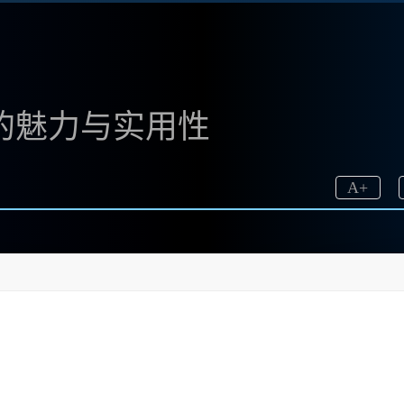
绘画的魅力与实用性
A
+
.bzu.cn)时，我便被其强大的|功能所吸引。很多人可能会问：
合我们吗？今天，我将带你一起深入探索这个强大的绘画工具