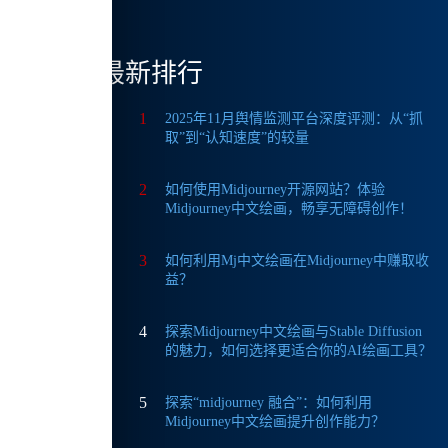
是针
最新排行
1
2025年11月舆情监测平台深度评测：从“抓
取”到“认知速度”的较量
2
如何使用Midjourney开源网站？体验
Midjourney中文绘画，畅享无障碍创作！
3
如何利用Mj中文绘画在Midjourney中赚取收
益？
4
探索Midjourney中文绘画与Stable Diffusion
的魅力，如何选择更适合你的AI绘画工具？
5
探索“midjourney 融合”：如何利用
Midjourney中文绘画提升创作能力？