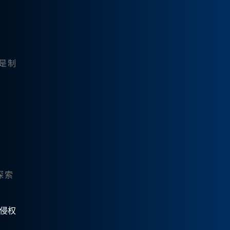
论是制
探索
有侵权