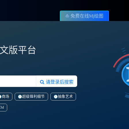
⛵️ 免费在线Mj绘图
图中文版平台
请登录后搜索
商场
超级锋利细节
抽象艺术
3d