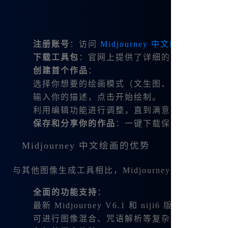
注册账号
：访问
Midjourney 中文绘画官网
并进
下载工具包
：官网上提供了详细的安装指南，只
创建首个作品
：
选择你想要的绘画模式（文生图、图生图等）。
输入你的描述，点击开始绘制。
利用编辑功能进行调整，直到满意为止。
保存和分享你的作品
：一键下载保存生成的图像
Midjourney 中文绘画的优势
与其他图像生成工具相比，Midjourney 中文绘画
全面的功能支持
：
最新 Midjourney V6.1 和 niji6 版本支持。
可进行图像混合、咒语解析等复杂操作，无需掌