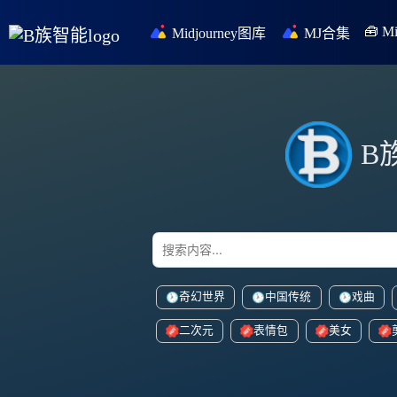
🧰 
Midjourney图库
MJ合集
B
奇幻世界
中国传统
戏曲
二次元
表情包
美女