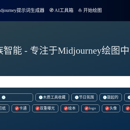
Midjourney提示词生成器
🧭 AI工具箱
⛵️ 开始绘图
族智能 - 专注于Midjourney绘
木质工具收藏
节日氛围
鼓起的
vibrantcartoonish
剪纸
卡通
双重曝光
绘本
logo
头像