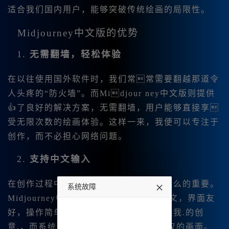
适合我们国内用户，能够突破传统绘画的局限性。
Midjourney中文版的优势
1.
无需翻墙，轻松体验
在以往使用国外软件时，我们常常需要翻越那道令
人头疼的“防火墙”。而Midjour ney中文版则提供
👍了良好的解决方案，无需翻墙，用户能够直接享
受无限次数的绘画体验。这样一来，我便可以专注于
创作，而不必担心网络问题。
2.
支持中文输入
在创作过程中，能够用母语进行表达是多么的重要。
系统故障
Midjourney中文版允许用户直.接输入中文，界面友
undefined
好，操作简单。我可以轻松地用中文描述我.的创
意.，而系统会自动为我转换成令人惊叹的画面。