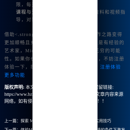
限，每天都能享受新的创作体验。
课程与资料
：平台上有丰富的学习资料和视频指
导，对我这种新手来说非常友好。
借助<.strong>Midjourney镜像，我的创作之路变得
更加顺畅且充满乐趣。无论是对于新手还是有经验的
艺术家，Midjou😊rney中文版都提供了无穷的可能
性。如果你也想体验这款优秀的绘画工具，不妨注册
体验一下，探索.属于👍你的创意世界吧！
注册体验
更多功能
版权声明:
本文由【B族智能】原创，转载请保留链接:
https://www.bzu.cn/news/show/5884.html，部分文章内容来源
网络，如有侵权请联系我们删除处理。谢谢！！！
上一篇：
探索 Midjourney 中文绘画的无限可能性与实用技巧
下一篇：
体验Midjourney中文绘画：我如何在没有翻墙的条件下激发