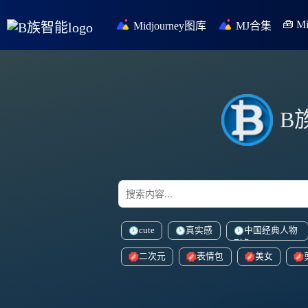
🧰 
Midjourney图库
MJ合集
B
cute
真实感
中国经典人物
形象
二次元
表情包
美女