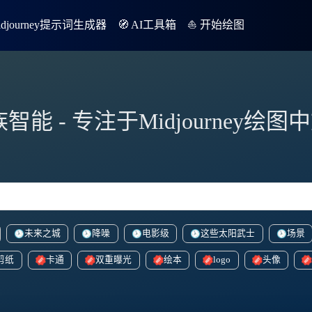
Midjourney提示词生成器
🧭 AI工具箱
⛵️ 开始绘图
族智能 - 专注于Midjourney绘
未来之城
降噪
电影级
这些太阳武士
场景
剪纸
卡通
双重曝光
绘本
logo
头像