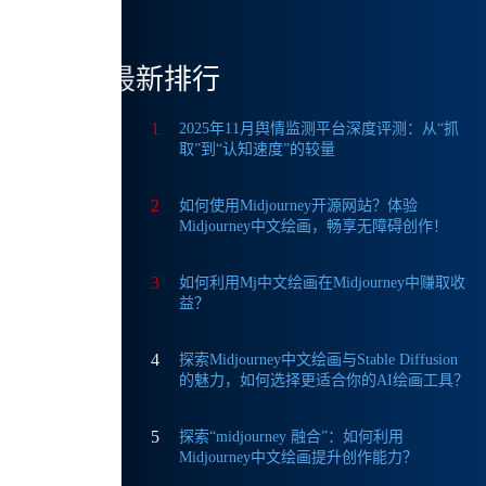
最新排行
1
2025年11月舆情监测平台深度评测：从“抓
取”到“认知速度”的较量
2
如何使用Midjourney开源网站？体验
Midjourney中文绘画，畅享无障碍创作！
3
如何利用Mj中文绘画在Midjourney中赚取收
益？
4
探索Midjourney中文绘画与Stable Diffusion
的魅力，如何选择更适合你的AI绘画工具？
5
探索“midjourney 融合”：如何利用
Midjourney中文绘画提升创作能力？