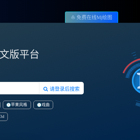
⛵️ 免费在线Mj绘图
图中文版平台
请登录后搜索
苹果风格
戏曲
3d