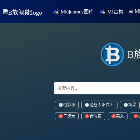
🧰 
Midjourney图库
MJ合集
B
电影级
这些太阳武士
场景
二次元
表情包
美女