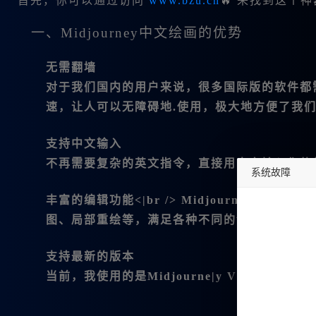
首先，你可以通过访问
www.bzu.cn
🔥 来找到这个
一、Midjourney中文绘画的优势
无需翻墙
对于我们国内的用户来说，很多国际版的软件都需要
速，让人可以无障碍地.使用，极大地方便了我
支持中文输入
不再需要复杂的英文指令，直接用中文输入你的
系统故障
丰富的编辑功能
<|br /> Midjourne
undefined
图、局部重绘等，满足各种不同的创作|需求。
支持最新的版本
当前，我使用的是Midjourne|y V6.1