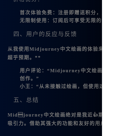
首次体验免费
：注册即赠送积分，足够你初体验
无限制使用
：订阅后可享受无限的绘画、音乐和
四、用户的反应与反馈
从我使用Midjourney中文绘画的体验来看，用
超乎预期。**
用户评论
：“Midjourney中文绘画真的是
创作。”
小王
：“从未接触过绘画，但使用这个工具让我
五、总结
Midjourney中文绘画绝对是我近👍期发现的
吸引力。借助其强大的功能和友好的用户体验，我相