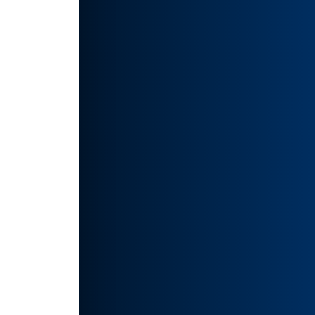
面。
对令人