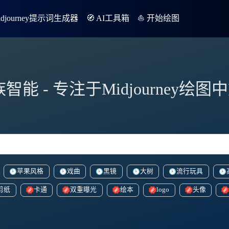
Midjourney提示词生成器
🧭 AI工具箱
⛵️ 开始绘图
族智能 - 专注于Midjourney绘
苹果风格
戏曲
黑镜
大树
流行玩具
剪纸
卡通
双重曝光
绘本
logo
头像