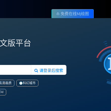
⛵️ 免费在线Mj绘图
图中文版平台
请登录后搜索
高清画质
科幻城市
3d