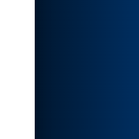
结果都
地进行
都极具