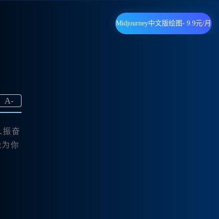
Midjourney中文版绘图- 9.9元/月
A
-
人振奋
能为你