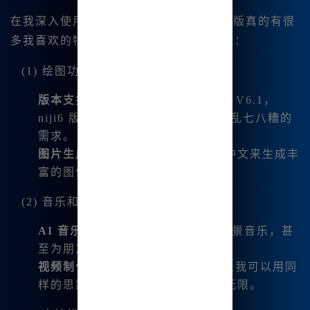
在我深入使用后，发现 Midjourney 中文版真的有很
多我喜欢的特点。下面我来详细列举一下：
(1) 绘图功能
版本支持
：当前集成了 Midjourney V6.1，
niji6 版本，支持最新功能，涵盖了乱七八糟的
需求。
图片生成
：允许我通过输入简单的中文来生成丰
富的图像，大大降低了创作门槛。
(2) 音乐和视频创作
AI 音乐生成
：我可以生成歌词、背景音乐，甚
至为朋友写一首情歌，感觉特别棒。
视频制作
：新上线的 AI 视频功能让我可以用同
样的思路制作动感视频，创作空间无限。