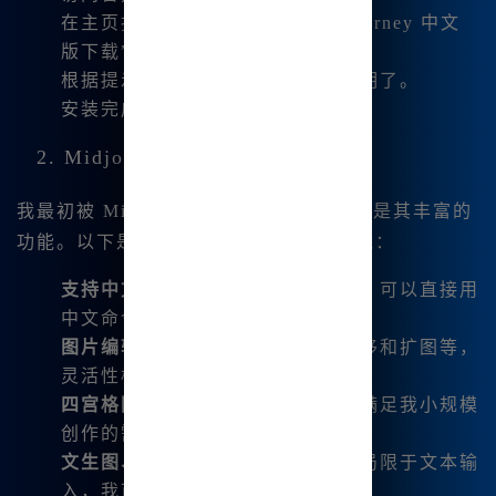
在主页找到下载区域，点击“Midjourney 中文
版下载”按钮。
根据提示完成安装，整个过程简洁明了。
安装完成后，打开软件开始体验！
2. Midjourney 中文版的核心功能
我最初被 Midjourney 中文版吸引的地方是其丰富的
功能。以下是我所体验到的一些关键功能：
支持中文输入
：无须担心语言障碍，可以直接用
中文命令进行绘画。
图片编辑功能强大
：支持微调、平移和扩图等，
灵活性极高。
四宫格图片一键下载
：方便快捷，满足我小规模
创作的需求。
文生图、图生图等多种功能
：不再局限于文本输
入，我可以进行更自由的创作。