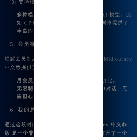
(3) 支持模型
多种模型选择
：内置了多款顶尖的 AI 模型，比
如 GPT-4O 与 Claude3.5，为我的创作提供了
丰富的支持。
5. 会员福利与价格
理解会员制度对创作者的价值非常关键。Midjourney
中文版提供了灵活的会员方案：
月会员起价
：仅需9.9元起，极具性价比。
无限制使用
：包括各种绘图工具和AI对话，无
需担心额度问题。
6. 我的总结心得
通过这段时间的使用，我相信
Midjourney 中文👍
版 是一个非常不错的创意工具，它为我打开了一个