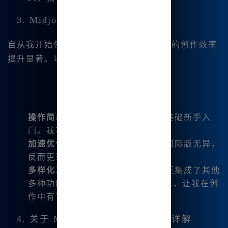
3. Midjourney 中文版的用户体验
自从我开始使用 Midjourney 中文版，我的创作效率
提升显著。以下是我对其体验的总结：
操作简单
：软件界面友好，适合零基础新手入
门。我不再需要担心复杂的命令。
加速优化
：使用体验流畅，感觉与国际版无异，
反而更适合国内用户。
多样化工具
：除了基础绘图，软件还集成了其他
多种功能，比如 AI 对话和音乐生成，让我在创
作中有了无数灵感。
4. 关于 Midjourney 中文版的功能详解