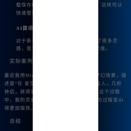
载保存四张Midjourney四宫格图片，这样可以
快速整理自己的创作。
AI提词器
对于新手朋友来说，MJ提词器提供了很多灵
感，我也时常用它来激发我的创作思维。
实际案例
最近我用Midjourney中文版创作了一幅梦幻场景，描
述是“在 星空下的奇幻森林”。只需简单输入，几秒
钟后，就得到了几幅令人惊艳的图像。在这个过程
中，我的灵感也🔥被极大地激发，创作的过程变👍
得更加愉快。
总结