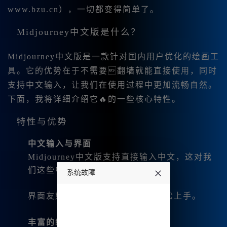
www.bzu.cn），一切都变得简单了。
Midjourney中文版是什么？
Midjourney中文版是一款针对国内用户优化的绘画工
具。它的优势在于不需要翻墙就能直接使用，同时
支持中文输入，让我们在使用过程中更加流畅自然。
下面，我将详细介绍它🔥的一些核心特性。
特性与优势
中文输入与界面
Midjourney中文版支持直接输入中文，这对我
们这些中文用户来说真是太方便了。
系统故障
undefined
界面友好，所有操作一目了然，轻松上手。
丰富的绘画功能