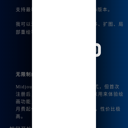
支持最新的Midjourney V6.1和niji6版本。
我可以进行图片的微调、变幻、平移、扩图、局
部重绘等，满足我的各种创作需求。
无限制的使用体验
Midjourney中文绘画采取了付费模式，但首次
注册后，我会获得一定的积分，可以用来体验绘
画功能，简直太贴心了。
月费起价也非常亲民，只有9.9元起，性价比极
高。