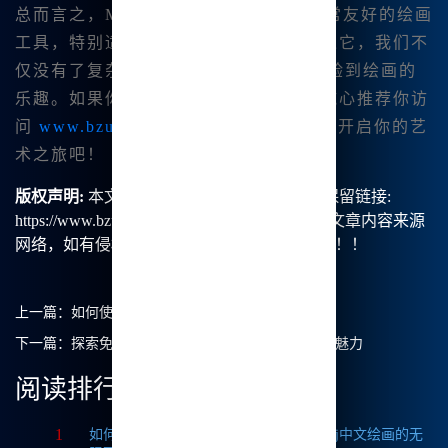
总而言之，
Midjourney中文版是一个非常友好的绘画
工具，特别适合我们国内用户使用。通过它，我们不
仅没有了复杂的使用过程，也能 全面体验到绘画的
乐趣。如果你也想打破绘画的壁垒，我诚心推荐你访
问
www.bzu.cn
，体验这个好用的工具，开启你的艺
术之旅吧！
版权声明:
本文由【B族智能】原创，转载请保留链接:
https://www.bzu.cn/news/show/6909.html，部分文章内容来源
网络，如有侵权请联系我们删除处理。谢谢！！！
上一篇：
如何使用Mj中文绘画提升我的创作体验？
下一篇：
探索免费的Midjourney体验：Mj中文绘画的魅力
阅读排行
1
如何获取Midjourney破解版免费？探索Mj中文绘画的无