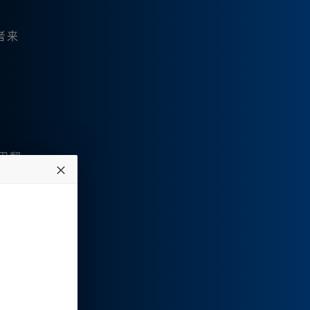
者来
用翻
。
学者