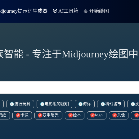
Midjourney提示词生成器
🧭 AI工具箱
⛵️ 开始绘图
族智能 - 专注于Midjourney绘
格
流行玩具
电影般的照明
海洋
科幻城市
剪纸
卡通
双重曝光
绘本
logo
头像