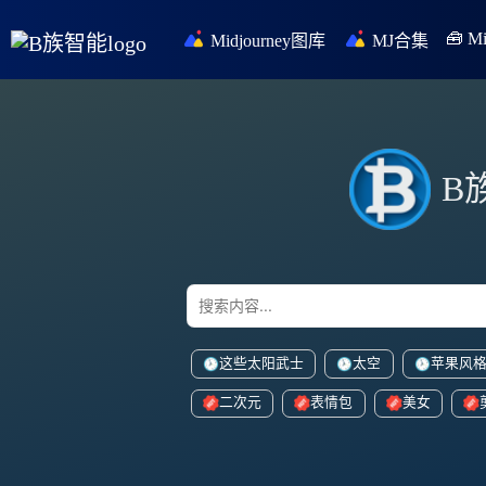
🧰 
Midjourney图库
MJ合集
B
这些太阳武士
太空
苹果风
二次元
表情包
美女