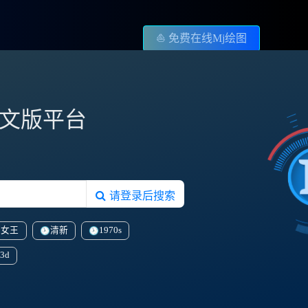
⛵️ 免费在线Mj绘图
图中文版平台
请登录后搜索
虎女王
清新
1970s
3d