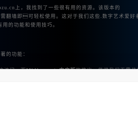
bzu.cn上，我找到了一些很有用的资源。该版本的
需翻墙即可轻松使用。这对于我们这些.数字艺术爱好
有用的功能和使用技巧。
显著的功能：
的访问。而
Midjourne|y中文版
的推出，使得我们无需使
以自己最熟悉的语言进行创作，极大提高了创作的流畅性
局部重绘，让我在创作时能够进行更多的尝试。
智能提词器，特别适合新手用户。借助这些工 具，即使是初