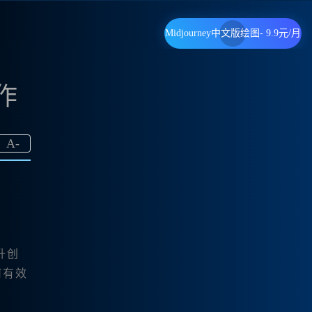
Midjourney中文版绘图- 9.9元/月
作
A
-
升创
何有效