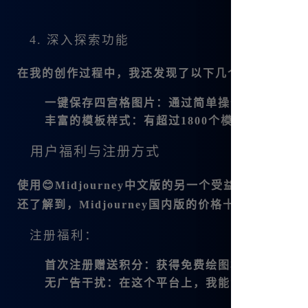
4. 深入探索功能
在我的创作过程中，我还发现了以下几个实用功能：
一键保存四宫格图片
：通过简单操作，我能快速
丰富的模板样式
：有超过1800个模板可以选择
用户福利与注册方式
使用
😊Midjourney中文版
的另一个受益之处是用户
还了解到，
Midjourney国内版
的价格十分亲民，每月
注册福利：
首次注册赠送积分
：获得免费绘图机会，每年可以
无广告干扰
：在这个平台上，我能专注于我的创