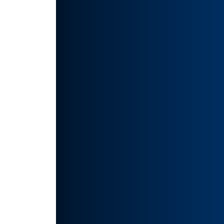
。
对组
幅新