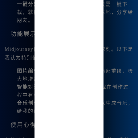
一键分割和保存
：完成作品后，我只需一键下
载，就能将我的四宫格图片保存到本地，分享给
朋友。
功能展示
Midjourney内网版的强大功能让我印象深刻。以下是
我认为特别值得一提的几个：
图片编辑
：能够对生成的图片进行局部重绘，极
大地增加了创作的灵活性。
智能对话助手
：内置AI对话系统让我在创作过
程中有更多的灵感碰撞。
音乐创作
：它不仅支持绘画，还可以生成音乐，
给我的创作增添了另一个维度。
使用心得