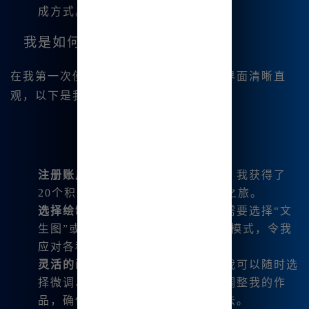
成方式。
我是如何进行首次创作的？
在我第一次使用Midjourney内网版时，界面清晰直
观，以下是我进行创作时的步骤：
注册账户
：非常简单，立即注册后，我获得了
20个积分，随时可以开启我的绘画之旅。
选择绘制模式
：我可以根据自己的需要选择“文
生图”或者“图生图”，系统支持各种模式，令我
应对各种创作需求游刃有余。
灵活的画图工具
：在进行绘画时，我可以随时选
择微调、变幻、平移等功能，实时调整我的作
品，确保每一个细节都符合我的想法。