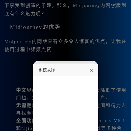
下享受到创造的乐趣。那么，Midjourney内网版到
底有什么魅力呢？
Midjourney的优势
Midjourney内网版具有众多令人惊喜的优点，让我在
使用过程中频频点赞：
系统故障
undefined
中文界面
：支持直接输入中文，大大降低了使用
门槛，尤其适合对英语不太熟悉的用户。
无需翻墙
：国内用户再也无需花费时间和精力去
寻找翻墙工具，直接登录即可使用。
全面功能支持
：涵盖了最新的Midjourney V6.1
和niji6版本，涵盖了文生图、图生图等多种合