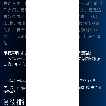
总而言之，Midjourney内网版为我开启了一扇新的创
作大门。无论你是想要实现一个简单的想法，还是追
求复杂的艺术创作，😊它都能满足你的需求。正因
如.此，我非常推荐这个平台给同样在 寻找创作灵感
的你。若想详细了解Midjourney中文版的功能与优
势，可以访问其官网（https://www.bzu.cn）进行体
验。
版权声明:
本文由【B族智能】原创，转载请保留链接:
https://www.bzu.cn/news/show/8011.html，部分文章内容来源
网络，如有侵权请联系我们删除处理。谢谢！！！
上一篇：
在Discord上使用Midjourney中文绘画：我的体验与分享
下一篇：
Midjourney商用：如何利用Midjourney中文绘画提升我的创
作效率？
阅读排行