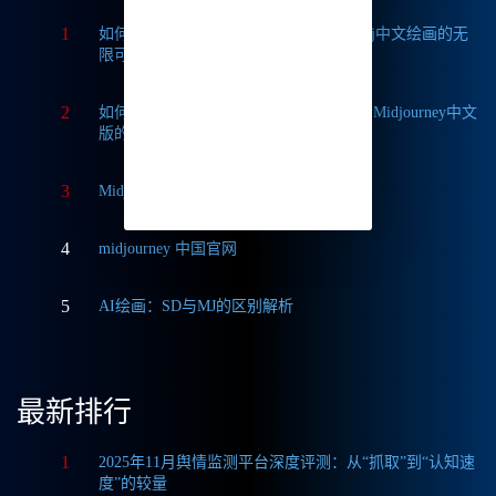
1
如何获取Midjourney破解版免费？探索Mj中文绘画的无
限可能
2
如何轻松实现Midjourney本地部署？探索Midjourney中文
版的无限可能
3
Midjourney中文版与国际版的深度对比
4
midjourney 中国官网
5
AI绘画：SD与MJ的区别解析
最新排行
1
2025年11月舆情监测平台深度评测：从“抓取”到“认知速
度”的较量