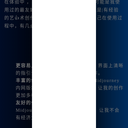
在体验中 ，我发现Midjourney内网版可能是我使
用过的最友好的工具之一。无论是新手还是|有经验
的艺👍术创作者，都可以轻松上手。我自己在使用过
程中，有几点心得如下：
更容易上手的操作
：无需复杂命令，界面上清晰
的指引让我能够流畅地完成我的创作。
丰富的创作选择
：如同一座宝藏，Midjourney
内网版提供了各种绘制模式及工具，让我的创作
更加多样化。
友好的价格
：相比较其他绘画工具，
Midjourney内网版的订阅费用合理，让我不会
有经济负担。