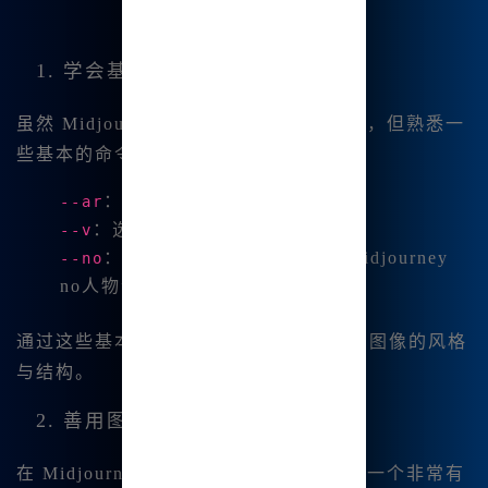
1. 学会基本指令
虽然 Midjourney 中文绘画支持中文指令，但熟悉一
些基本的命令仍然非常重要。例如：
：设置图像的宽高比。
--ar
：选择特定的版本（如 V6.1）。
--v
：排除不想要的元素，例如“midjourney
--no
no人物”。
通过这些基本指令，我能够更灵活地控制图像的风格
与结构。
2. 善用图片混合
在 Midjourney 中文绘画中，图像混合是一个非常有