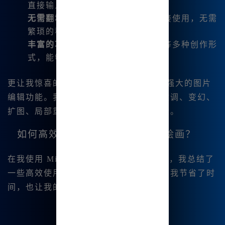
undefined
直接输入中文指令即可。
无需翻墙
：我可以在国内环境下直接使用，无需
繁琐的科学上网。
丰富的功能
：支持图生图、文生图等多种创作形
式，能够实现多样化的艺术表达。
更让我惊喜的是，Midjourney 还提供了强大的图片
编辑功能。我可以对所生成的图像进行微调、变幻、
扩图、局部重绘等，丰富了我的创作手段。
如何高效使用 Midjourney 中文绘画？
在我使用 Midjourney 中文绘画的过程中，我总结了
一些高效使用的技巧。这些技巧不仅帮助我节省了时
间，也让我的创作过程更加顺畅。