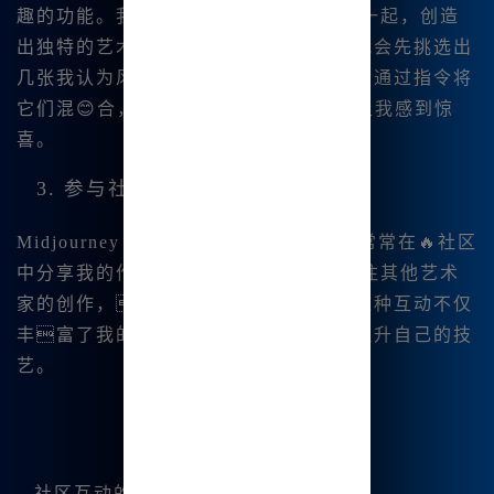
趣的功能。我可👍以将.多张图片结合在一起，创造
出独特的艺术效果。使用这个功能时，我会先挑选出
几张我认为风格相似或互补的图片，然后通过指令将
它们混😊合，👍🔥这样生成的作品总是让我感到惊
喜。
3. 参与社区互动
Midjourney 的用户社区非常活跃，我常常在🔥社区
中分享我的作品并 获取反馈。我也会关注其他艺术
家的创作，学习他们的技巧和灵感。这种互动不仅
丰富了我的艺术视野，也帮助我不断提升自己的技
艺。
社区互动的好处：