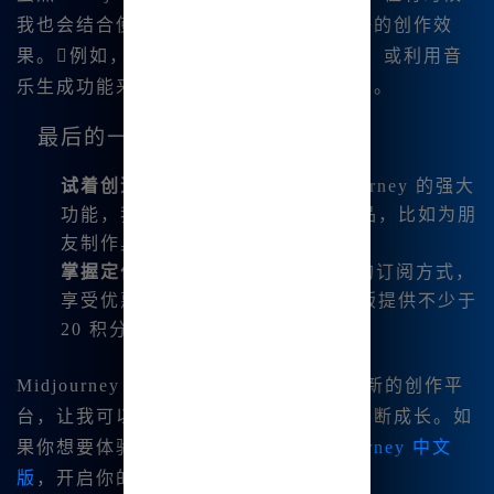
我也会结合使用其他的工具，以达到更好的创作效
果。例如，使用 AI 对话助手获取灵感，或利用音
乐生成功能来给我👍的作品添加背景音乐。
最后的一些小贴士
试着创造定制化作品
：利用 Midjourney 的强大
功能，我能够创建许多定制化的作品，比如为朋
友制作具有个人特色的礼物。
掌握定价策略
：了解 Midjourney 的订阅方式，
享受优惠和积分带来的好处。国内版提供不少于
20 积分的奖励，十分划算。
Midjourney 中文绘画为我提供了一个全新的创作平
台，让我可以在艺术的路上不断探索、不断成长。如
果你想要体验这一切，请访问😊
Midjourney 中文
版
，开启你的创作之旅吧！