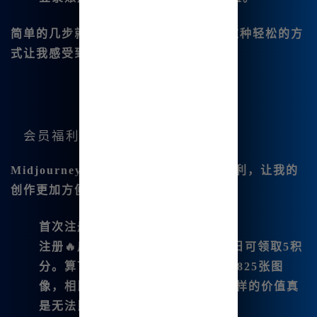
简单的几步就让我踏上了创作的旅程，这种轻松的方
式让我感受到了AI艺术创作的乐趣。
会员福利解析
Midjourney中文版提供了一系列会员福利，让我的
创作更加方便与实惠。
首次注册福利
注册🔥后，我会获得20积😊分，每日可领取5积
分。算下来，一年我可以免费绘制1825张图
像，相比于国际版的10美元/月，这样的价值真
是无法比拟。