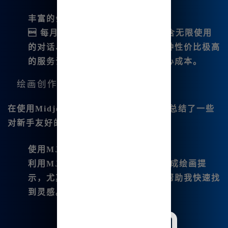
丰富的会员套餐<./strong>
 每月套.餐最低只需9👍.9元，包含无限使用
的对话、绘图和其他高级功能。这种性价比极高
的服务让我能够自由创作而无需担心成本。
绘画创作过程中的小技巧
在使用Midjourney中文版的过程中，我总结了一些
对新手友好的小技巧，供大家参考：
使用MJ提词器
利用MJ🔥提词器，可以更方便地生成绘画提
示，尤其是面对复杂主题时，可以帮助我快速找
到灵感。