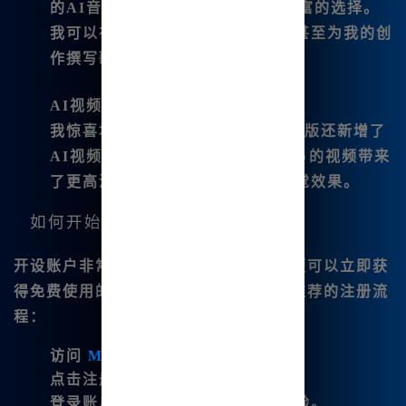
的AI音乐生成工具为我提供🔥了丰富的选择。
我可以在创作中随时生成纯音乐，甚至为我的创
作撰写歌词。
AI视频制作😊
我惊喜地发现，Midjour🔥ney中文版还新增了
AI视频功能，通过先进技术为我🔥的视频带来
了更高清的质量和更具冲击力的视觉效果。
如何开始使用Midjourney中文版？
开设账户非常便捷。只需简单注册，我便可以立即获
得免费使用的资格。以下是我与朋友们推荐的注册流
程：
访问
Midjourney中文版
。
点击注册按钮并填写必要信息。
登录账户后，享受无界限的绘画体验。