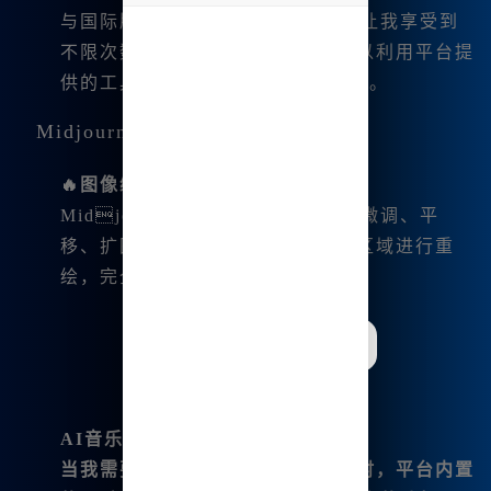
与国际版不同，Midjourney中文版让我享受到
undefined
不限次数、永久使用的特权。我可以利用平台提
供的工具包，无限制地进行创作。
Midjourney中文版的特色功能
🔥图像编辑支持
Midjourney中文版让我可以进行微调、平
移、扩图等操作，甚至可以对特定区域进行重
绘，完全满足了我的个性化需求。
AI音乐生成
当我需要背景音乐来配合我的作品时，平台内置