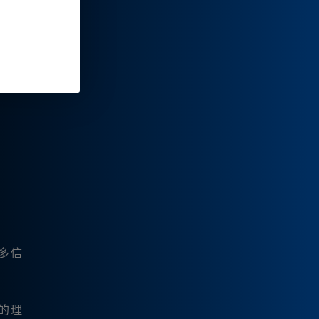
特
多信
率的理