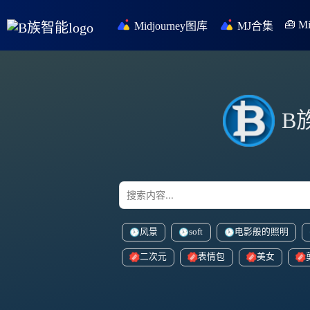
🧰 
Midjourney图库
MJ合集
B
风景
soft
电影般的照明
二次元
表情包
美女