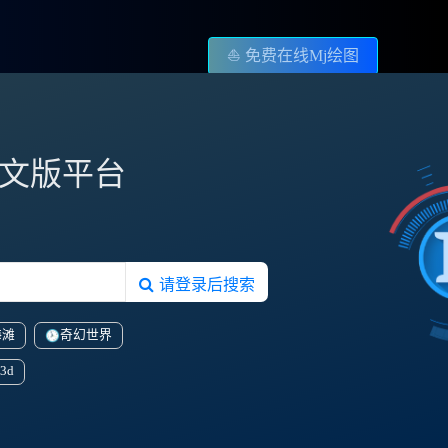
⛵️ 免费在线Mj绘图
图中文版平台
请登录后搜索
海滩
奇幻世界
3d