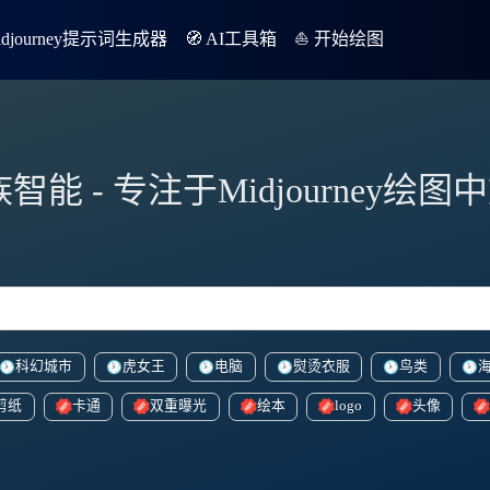
Midjourney提示词生成器
🧭 AI工具箱
⛵️ 开始绘图
族智能 - 专注于Midjourney绘
科幻城市
虎女王
电脑
熨烫衣服
鸟类
剪纸
卡通
双重曝光
绘本
logo
头像