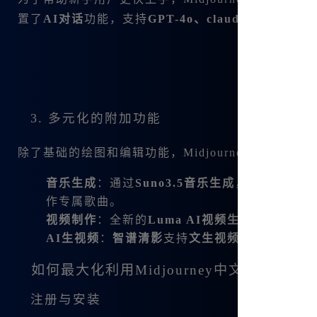
置了
AI对话
功能，支持
GPT-4o、claude3.5
等顶尖模
3. 多元化的附加功能
除了基础的绘图和编辑功能，Midjourney中文版还
音乐生成
：通过
Suno3.5音乐生成
，用户可以生
作专属歌曲。
视频制作
：全新的
Luma AI视频生成
技术可以带
AI生视频
：
智谱清影
支持
文生视频、图生视频
等
如何最大化利用Midjourney中文版
注册与安装