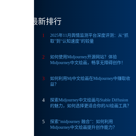
最新排行
N或梯
1
2025年11月舆情监测平台深度评测：从“抓
取”到“认知速度”的较量
化。
2
如何使用Midjourney开源网站？体验
Midjourney中文绘画，畅享无障碍创作！
3
如何利用Mj中文绘画在Midjourney中赚取收
益？
最新
4
探索Midjourney中文绘画与Stable Diffusion
的魅力，如何选择更适合你的AI绘画工具？
成。
5
探索“midjourney 融合”：如何利用
Midjourney中文绘画提升创作能力？
平台内