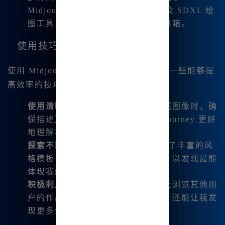
Midjourney V6.1、niji6 版本，以及 SDXL 绘
图工具，极大地丰富了我的创作工具箱。
使用技巧
使用 Midjourney 中文绘画时，我发现了一些能够提
高效率的技巧：
使用清晰的描述
：当我输入文字生成图像时，确
保描述准确而细致，能够帮助 Midjourney 更好
地理解我的需求。
探索不同的风格
：Midjourney 提供了丰富的风
格模板，我会定期尝试不同的风格，以发现最能
体现我的个性的设计。
积极利用社区资源
：我常常在平台上浏览其他用
户的作品，这不仅能激发我的灵感，还能让我发
现更多使用技巧。