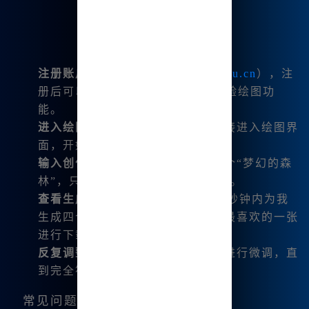
注册账户
：前往官方网站（
www.bzu.cn
），注
册后可以获取20积分，足以让我体验绘图功
能。
进入绘图界面
：登录后，我可以直接进入绘图界
面，开始我的创作之旅。
输入创作提示
：比如，我想生成一个“梦幻的森
林”，只需在输入框中键入相关创意。
查看生成结果
：Midjourney会在几秒钟内为我
生成四个不同的图像，我可以选择最喜欢的一张
进行下载。
反复调整
：我可以根据需要对图像进行微调，直
到完全符合我的想法。
常见问题解答