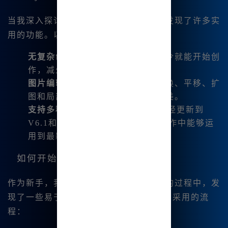
当我深入探讨Midjourney中文版时，我发现了许多实
用的功能。以下是我认为最重要的几个：
无复杂命令
：我只需输入简单的命令就能开始创
作，减少了学习曲线。
图片编辑
：可以轻松进行微调、变换、平移、扩
图和局部重绘，使我的作品更加完美。
支持多种版本
：当前Midjourney已经更新到
V6.1和niji6版本，使得我在艺术创作中能够运
用到最新的技术成果。
如何开始使用Midjourney中文版？
作为新手，我在学习Midjourney中文版的过程中，发
现了一些易于理解的步骤。以下是我通常采用的流
程：