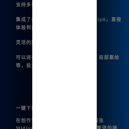
支持多种版本的Midjourney
：
集成了最新的Midjourney V6.1和niji6，直接
体验到前沿的绘画技术。
灵活的图片编辑功能
：
可以进行微调、变幻、平移、扩图、局部重绘
等，极大地丰富了我的创作手段。
一键下载の便利性
：
在创作完毕后，只需一键即可保存四张
Midjourney四宫格的图像，省去了繁琐的操