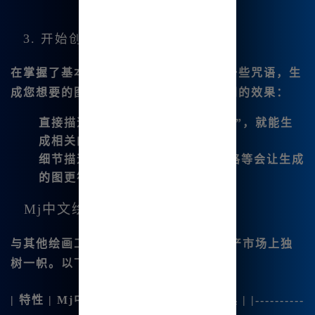
3. 开始创作
在掌握了基本操作后，您可以尝试输入一些咒语，生
成您想要的图像，不同的描述会产生不同的效果：
直接描述
：比如输入“星空下的城市”，就能生
成相关的图像。
细节描述
：可以详细描述色彩、风格等会让生成
的图更符合你的期待。
Mj中文绘画 vs 其他绘画工具
与其他绘画工具相比，
Mj中文绘画
在国产市场上独
树一帜。以下是我对比的几个关键点：
| 特性 | Mj中文绘画 | 其他品牌绘画工具 | |----------