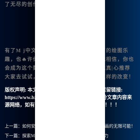
了无尽的创作灵感。
有了
M j中文 绘画
，我感受到了前所未有的绘图乐
趣，也🔥许你也可以亲自体验一下，而我相信，你也
会成为这个数字艺术新时代的一部分。我真|心推荐
大家去试试，看看它能为你的绘画带来怎样的改变！
版权声明:
本文由【B族智能】原创，转载请保留链接:
https://www.bzu.cn/news/show/8439.html，部分文章内容来
源网络，如有侵权请联系我们删除处理。谢谢！！！
上一篇：
如何安装Midjourney中文版？探索Mj中文绘画的无限可能！
下一篇：
探索Midjourney中文绘画在工业设计中的潜力