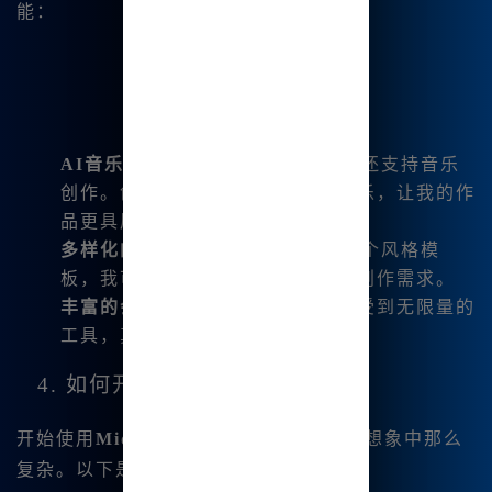
能：
AI音乐生成
：不止可以绘画，网站还支持音乐
创作。创造出配合我绘画的背景音乐，让我的作
品更具层次感。
多样化的风格选择
：它内置1800多个风格模
板，我可以随意选择，适合不同的创作需求。
丰富的会员福利
：注册用户可以享受到无限量的
工具，真正实现创作的随心所欲。
4. 如何开始使用Midjourney
开始使用
Midjourney中文绘画
并没有我想象中那么
复杂。以下是我的注册过程与步骤：