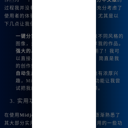
过程我并没有遇到什么困难。网站的设计充分考虑了
使用者的体验，|让一切都变得简单明了。尤其是以
下几点让我倍感欣喜：
一键分割和下载
：一键即可生成四张不同风格的
图像，并轻松下载，适合我快速分享我的作品。
强大的AI对话功能
：这个功能太实用了！我可
以直接与AI互动，获得建议和灵感，简直是我
的创作好帮手。
自动生成视频功能
：我对视频制作也有浓厚兴
趣，Midjourney内测的AI视频制作功能让我尝
试把我的绘画作品转化为生动的视频。
3. 实用功能一览
在使用
Midjourney中文版
的过程中，我逐渐熟悉了
其大部分实用功能，以下是我认为特别有用的一些功