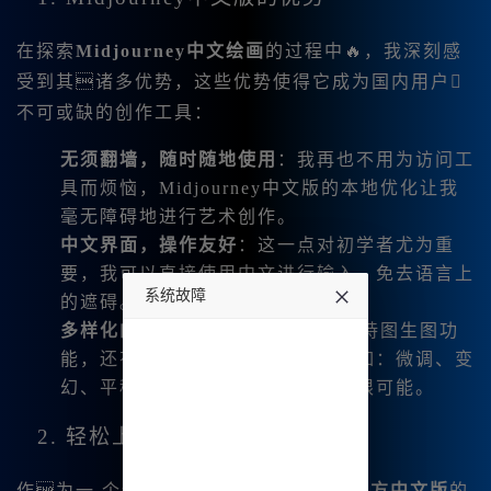
在探索
Midjourney中文绘画
的过程中🔥，我深刻感
受到其诸多优势，这些优势使得它成为国内用户
不可或缺的创作工具：
无须翻墙，随时随地使用
：我再也不用为访问工
具而烦恼，Midjourney中文版的本地优化让我
毫无障碍地进行艺术创作。
中文界面，操作友好
：这一点对初学者尤为重
要，我可以直接使用中文进行输入，免去语言上
系统故障
的遮碍。
多样化的功能
：Midjourney不仅支持图生图功
undefined
能，还有丰富的图片编辑选项，例如：微调、变
幻、平移等，为我的创作提供了无限可能。
2. 轻松上手，完美体验
作为一 个新手，使用
Midjourney官方中文版
的