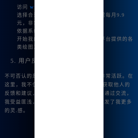
访问
www.bzu.cn
进行注册。
选择合适的会员套餐，价格最低仅需每月9.9
元，非常划算。
依据系统提示，完成注册和设置。
开始我的艺术创作之旅，随意使用平台提供的各
类绘图工具。
5. 用户反馈与社区互动
不可否认的是，Midjourney的用户社区非常活跃。在
这里，我不仅可以分享我的作品，还能获取他人的
反馈和建议，形成一个良好的创作氛围。通过交流，
我受益匪浅，许多用户的创意和技巧也激发了我更多
的灵.感。