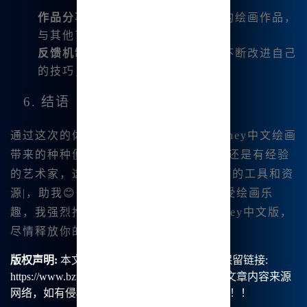
作品分享
：我可以在平台上发布我的绘画作品，
与其他艺术爱好者交流意见。
反馈机制
：每个人的反馈都能让我不断改进自己
的技巧，提升艺术创作水平。
6. 结语
通过这次的体验，我深刻感受到
Midjourney中文绘画
带来的种种便利与乐趣。无论是初学者还是有经验
的艺术家，这个平台都能为我们提供丰富的工具和资
源|，助我😊们一臂之力。为了更好地享受绘画乐
趣，我强烈推荐大家也来试试 M.idjourney中文版，
尽情释放你的创作潜力吧！
版权声明:
本文由【B族智能】原创，转载请保留链接:
https://www.bzu.cn/news/show/8478.html，部分文章内容来源
网络，如有侵权请联系我们删除处理。谢谢！！！