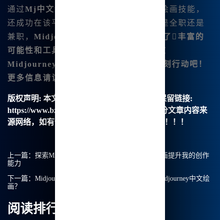
通过
Mj中文绘画
，我不仅提升了自己的绘画技能，
还成功在该平台上实现了收入。.无论你是全职还是
兼职，
Midjourney都为艺术创作者提供了丰富的
可能性和工具。如果你也想要像我一样在
Midjourney
中发现赚钱的机会，那就立刻行动吧！
更多信息请访问
Midjourney中文版
。
版权声明:
本文由【B族智能】原创，转载请保留链接:
https://www.bzu.cn/news/show/8508.html，部分文章内容来
源网络，如有侵权请联系我们删除处理。谢谢！！！
上一篇：
探索Midjourney V6：我如何利用Mj中文绘画提升我的创作
能力
下一篇：
Midjourney现在不免费了？我该如何选择Midjourney中文绘
画？
阅读排行