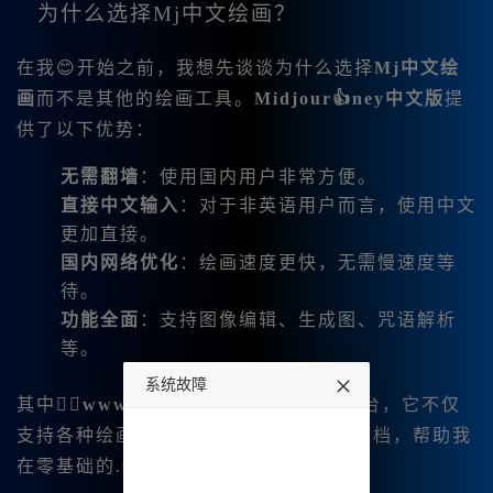
为什么选择Mj中文绘画？
在我😊开始之前，我想先谈谈为什么选择
Mj中文绘
画
而不是其他的绘画工具。
Midjour👍ney中文版
提
供了以下优势：
无需翻墙
：使用国内用户非常方便。
直接中文输入
：对于非英语用户而言，使用中文
更加直接。
国内网络优化
：绘画速度更快，无需慢速度等
待。
功能全面
：支持图像编辑、生成图、咒语解析
等。
系统故障
其中，
www.bzu.cn
是我推荐的使用平台，它不仅
undefined
支持各种绘画功能，还有丰富的教程和文档，帮助我
在零基础的.情况下也能迅速上手。