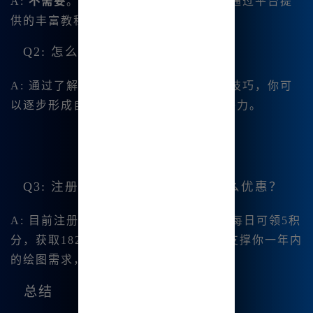
A:
不需要
。即使是零基础的新手，也能通过平台提
供的丰富教程和简单友好的界面上手。
Q2: 怎么提高出版画作的竞争力？
A: 通过了解市场需求和提升自己的绘画技巧，你可
以逐步形成自己的风格和特色，增强竞争力。
Q3: 注册
Midjourney中文版
有什么优惠？
A: 目前注册后，可以领取20积分，并且每日可领5积
分，获取1825个积分的机会，这些足以支撑你一年内
的绘图需求，极具性价比。
总结