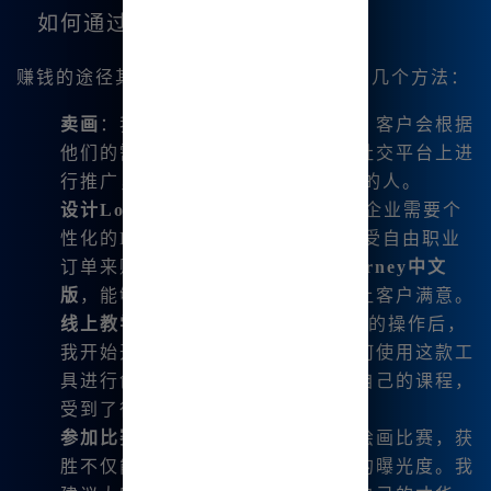
如何通过Midjourney赚钱？
赚钱的途径其实很简单，以下是我总结的几个方法：
卖画
：我常常在网上展示我的作品，客户会根据
他们的需求定制画作。我通常会在社交平台上进
行推广，吸引对
Mj中文绘画
感兴趣的人。
设计Logo或插图
：许多创业者和小企业需要个
性化的Logo设计和插图，我通过接受自由职业
订单来赚取额外收入。使用
Midjourney中文
版
，能够快速生成多样化的设计，让客户满意。
线上教学
：在我熟悉了
Midjourney
的操作后，
我开始开设线上课程，教其他人如何使用这款工
具进行创作。我在课程平台上推广自己的课程，
受到了很多学生的欢迎。
参加比赛
：许多艺术平台定期举办绘画比赛，获
胜不仅能获得奖金，还能提高个人的曝光度。我