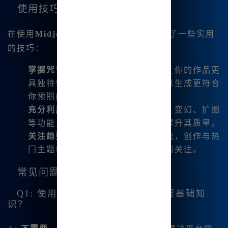
使用技巧
在使用
Midjourney中文版
时，我也总结了一些实用
的技巧：
掌握咒语解析
：了解咒语的使用能让你的作品更
具独特性。使用简洁明了的指令可以生成更符合
你预期的画作。
充分利用图像编辑功能
：包括微调、变幻、扩图
等功能，可以让你快速调整作品，提升其质量。
关注趋势
：随时关注艺术市场的潮流，创作与热
门主题相关的作品，易于吸引客户的关注。
常见问题解答
Q1: 使用
Midjourney
到底需不需要基础知
识？