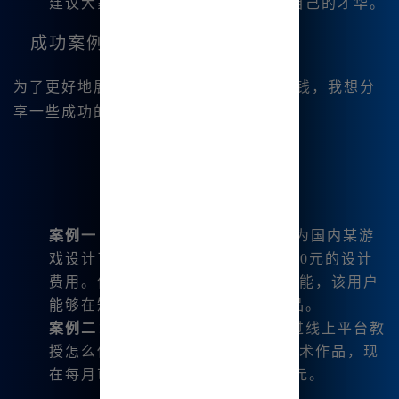
建议大家积极参与这些活动，展示自己的才华。
成功案例
为了更好地展示如何利用
Midjourney
赚钱，我想分
享一些成功的案例：
案例一
：一位用户利用
Mj中文绘画
为国内某游
戏设计了角色插画，最终收取了3000元的设计
费用。使用
Midjourney
的图生图功能，该用户
能够在短时间内创作出高质量的作品。
案例二
：一个热爱手工艺的朋友通过线上平台教
授怎么使用
Midjourney
创作个人艺术作品，现
在每月可以通过课程收入达到5000元。