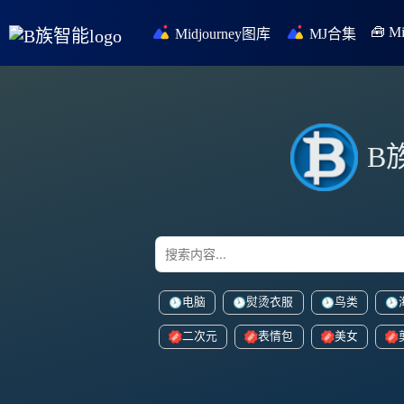
🧰 
Midjourney图库
MJ合集
B
电脑
熨烫衣服
鸟类
二次元
表情包
美女