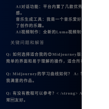
AI对话功能
：平台内置了几款优秀的大模型，比如
感。
音乐生成工具
：我是一个音乐爱好者，
Suno V3
了创作的乐趣。
AI视频制作
：全新的Luma视频制作功能让我
关键问题和解答
Q: 如何选择适合我的😊Midjourney版本？
A: 对
简单的界面和易于理解的操作，适合所有人。
Q: Midjourney的学习曲线如何？
A: 学习.曲线并
我满意的作品。
Q: 有没有教程可以参考？< /strong> A: 当然！我在
常友好。