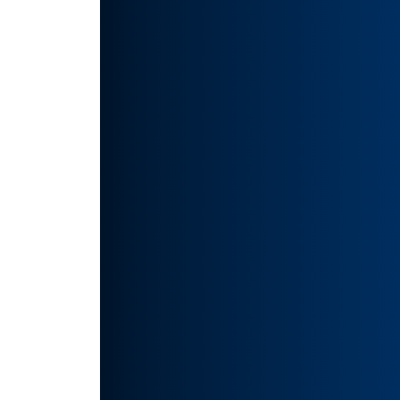
，这样
外，利
直接体
如有侵