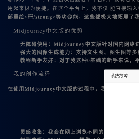
用起来极为便捷。在这个平台上，我不仅 能直接输
部重绘</strong>等功😊能，这些都极大地拓
Midjourney中文版的优势
无障碍使用
：Midjourney中文版针对国内
强大的图像生成能力
：支持文生图、图生图等多
教程新手友好
：对于我这种0基础的新手来说，
我的创作流程
系统故障
在使用Midjourney中文版的过程中，我逐步形成
undefined
灵感收集
：我会在网上浏览不同的作品，收集我