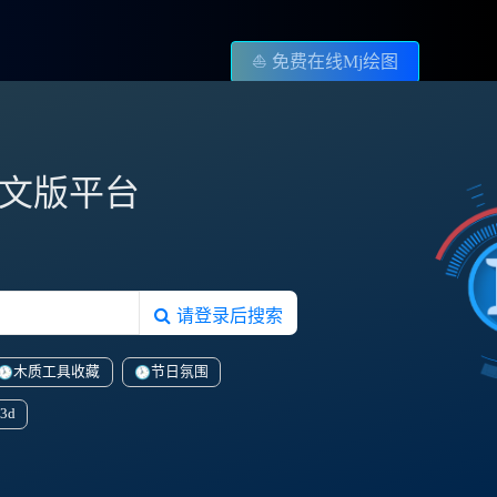
⛵️ 免费在线Mj绘图
图中文版平台
请登录后搜索
木质工具收藏
节日氛围
3d