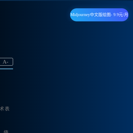
Midjourney中文版绘图- 9.9元/月
A
-
术表
，使