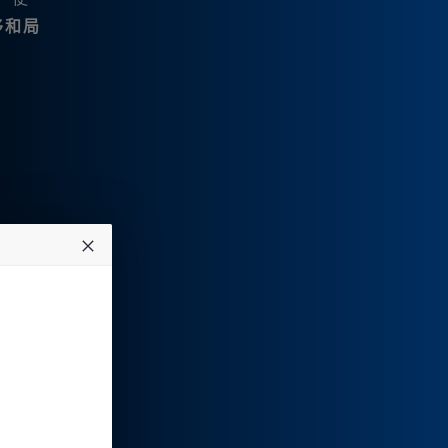
移和局
。