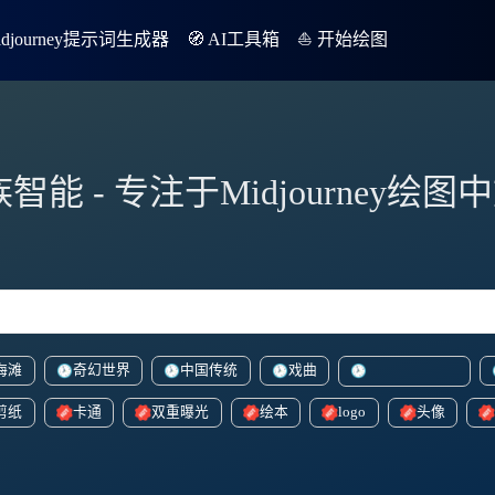
Midjourney提示词生成器
🧭 AI工具箱
⛵️ 开始绘图
族智能 - 专注于Midjourney绘
海滩
奇幻世界
中国传统
戏曲
vibrantcartoonish
剪纸
卡通
双重曝光
绘本
logo
头像