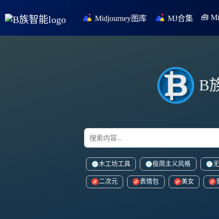
🧰 
Midjourney图库
MJ合集
B
木工坊工具
极简主义风格
二次元
表情包
美女