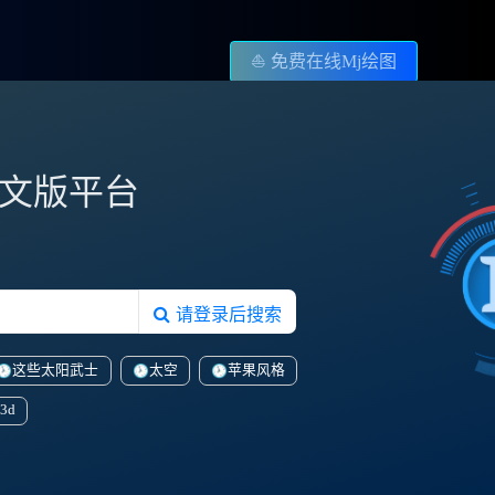
⛵️ 免费在线Mj绘图
图中文版平台
请登录后搜索
这些太阳武士
太空
苹果风格
3d