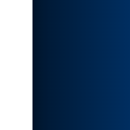
伦比
地引.
如有侵