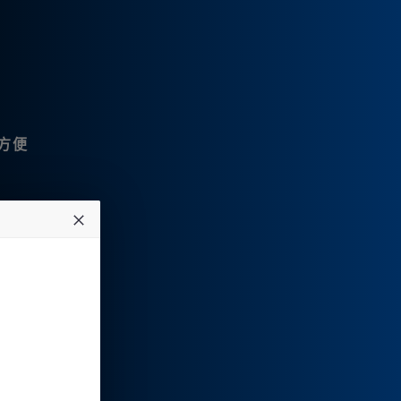
方便
据需