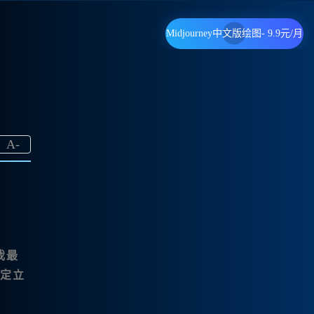
Midjourney中文版绘图- 9.9元/月
？
A
-
我最
定立