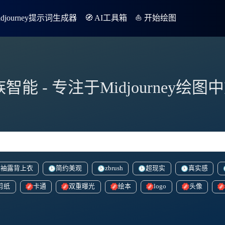
Midjourney提示词生成器
🧭 AI工具箱
⛵️ 开始绘图
族智能 - 专注于Midjourney绘
无袖露背上衣
简约美观
zbrush
超现实
真实感
剪纸
卡通
双重曝光
绘本
logo
头像