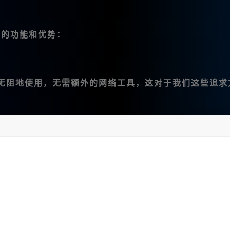
重要的功能和优势：
能畅通无阻地使用，无需额外的网络工具，这对于我们这些追求
障碍。这让我在创作时可以更加流畅地表达我的想法。
，如微调、变幻、平移、扩图和局部重绘。这让我可以根