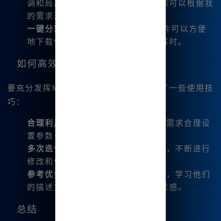
调和局部重绘。这使得每一幅作品都可以根据我
的需求进行个性化修改。
一键分割和下载功能
: 生成的4张图片可以方便
地下载保存，无需手动操作，非常省时。
如何高效使用Midjourney？
要充分发挥Midjourney的优势，我总结了一些使用技
巧：
合理利用参数
: 在生成图像时，根据需求合理设
置参数，以提高输出作品的质量。
多次迭代
: 使用生成的图像作为基础，不断进行
修改和优化，直到达到理想效果。
参考优秀作品
: 查看其他用户的作品，学习他们
的描述方式和参数设置，从中获取灵感。
总结