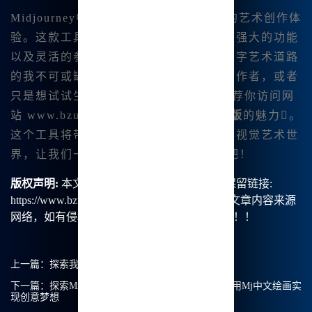
Midjourney中文版为我带来了前所未有的艺术创作体
验。这款工具凭借其中文界面的友好性、强大的功能
以及灵活的参数设置，无疑是正在探索数字艺术道路
的我不可或缺的助手。如果你也是艺术创作者，或者
只是想试试生成.艺术的乐趣，.我强烈推荐你访问网
站
www.bzu.cn
，体验
Midjourney中文版
的魅力。
这个工具将带你进入一个充满无限可能的视觉艺术世
界，让我们一起创作，享受艺术的乐|趣吧！
版权声明:
本文由【B族智能】原创，转载请保留链接:
https://www.bzu.cn/news/show/8538.html，部分文章内容来源
网络，如有侵权请联系我们删除处理。谢谢！！！
上一篇：
探索我的Midjourney中文绘画之旅
下一篇：
探索Midjourney官方中文版：我如何轻松使用Mj中文绘画实
现创意梦想