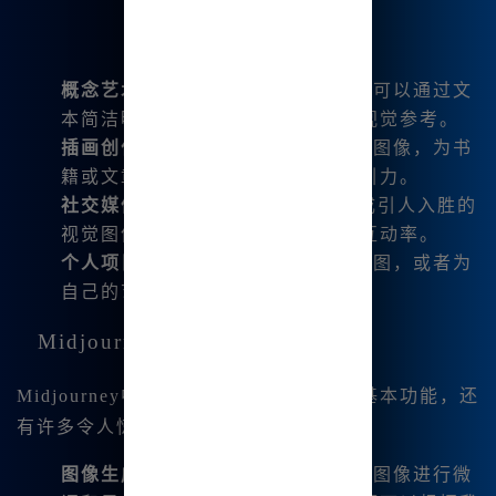
概念艺术
: 设计新的角色或场景时，可以通过文
本简洁明了地描述需求，生成多种视觉参考。
插画创作
: 通过快速生成不同风格的图像，为书
籍或文章提供配图，提升内容的吸引力。
社交媒体内容
: 利用Midjourney生成引人入胜的
视觉图像，以提升社交媒体帖子的互动率。
个人项目
: 例如制作个人博客的封面图，或者为
自己的艺术作品添加视觉效果等。
Midjourney的高级功能
Midjourney中文版不仅提供图像生成的基本功能，还
有许多令人惊艳的高级功能。例如：
图像生成与编辑
: 我可以根据生成的图像进行微