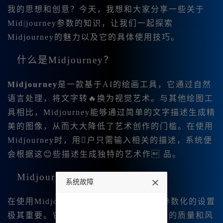
我的思想和创意？今天，我想和大家分享一些关于
Mid|journey参数的知识，让我们一起探索
Midjourney的魅力以及它的具体使用技巧。
什么是Midjourney？
Midjourney
是一款基于AI的绘画工具，它通过自然
语言处理，将文字转🔥换为视觉艺术。与其他绘图工
具相比，Midjourney能够通过简单的文字描述生成精
美的图像，从而大大降低了艺术创作的门槛。在使用
Midjourney时，用户只需输入相关的描述，系统便
会根据这😊些描述生成独特的艺术作 品。
Midjourney参数大全解析
系统故障
在使用Midjourney中文版时，我发现其参数化的设置
undefined
极其重要。它们能够极大地影响生成图像的质量和风