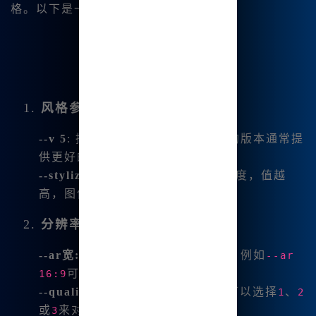
格。以下是一些常用的参数及其说明：
1.
风格参数
--v 5
: 指定使用的模型版本。较新的版本通常提
供更好的图像质量。
--stylize
: 控制图像的艺术风格化程度，值越
高，图像越具有艺术感。
2.
分辨率设置
--ar宽:高
: 设置输出图像的宽高比，例如
--ar
可以生成宽屏图像。
16:9
--quality
: 控制生成图像的质量，可以选择
、
1
2
或
来对应不同的质量设置。
3