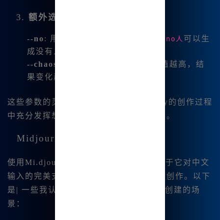
3.
额外选项
--no
: 用于排除某些元素。例如，
可以生
--no人
成没有人物的场景。
--chaos
: 控制生成图像的随机性，值越高，结
果变化越大。
这些参数的灵活使用，让我在Midjourney的创作过程
中充分发挥想象力，生成令人惊叹的作品。
Midjourney中文绘画的适用场景
使用Mi.djourney中文 版的美妙之处👍在于它对中文
输入的完美支持，这极大地方便了我们的创作。以下
是| 一些我认为非常适合使用Midjourney创建的场
景：