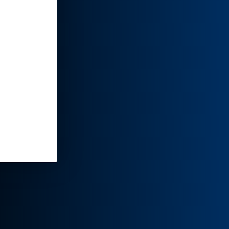
几个
间迸
等，使我