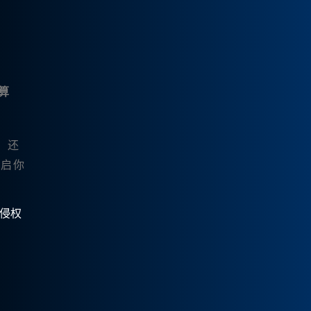
算
，还
启你
有侵权