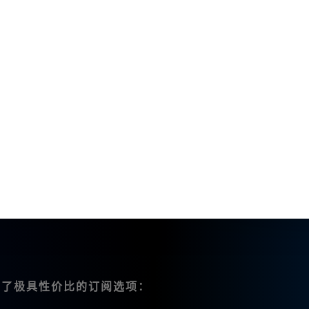
。
行微调，例如改变颜色或者风格。
我体验到了前所未有的创作自由。以下是我特别喜欢的
图像，反之亦然。这种转换的高速与准确性让我在灵感瞬
新的
V6.1
和
niji6版本
，还兼容Stable-Diffusion模型
提供了极具性价比的订阅选项：