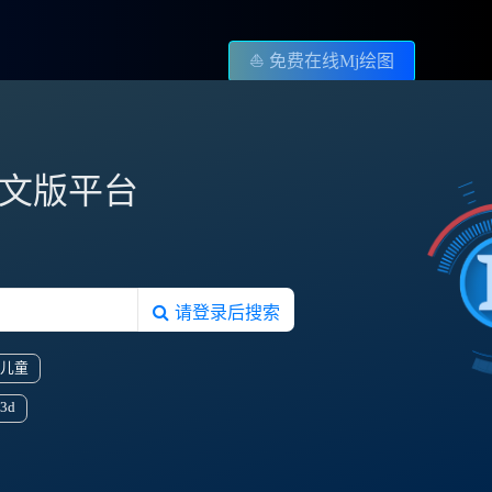
⛵️ 免费在线Mj绘图
图中文版平台
请登录后搜索
儿童
3d