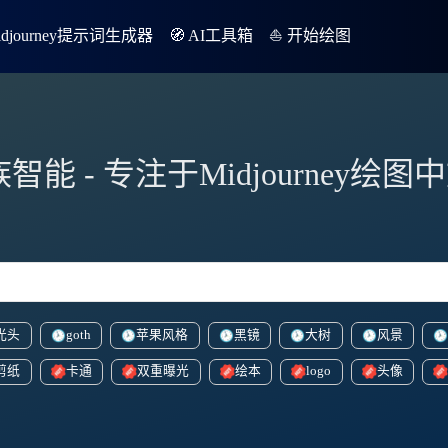
Midjourney提示词生成器
🧭 AI工具箱
⛵️ 开始绘图
族智能 - 专注于Midjourney绘
光头
goth
苹果风格
黑镜
大树
风景
剪纸
卡通
双重曝光
绘本
logo
头像