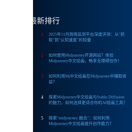
最新排行
1
2025年11月舆情监测平台深度评测：从“抓
行了优
取”到“认知速度”的较量
2
如何使用Midjourney开源网站？体验
Midjourney中文绘画，畅享无障碍创作！
于习
3
如何利用Mj中文绘画在Midjourney中赚取收
益？
4
探索Midjourney中文绘画与Stable Diffusion
的魅力，如何选择更适合你的AI绘画工具？
5
探索“midjourney 融合”：如何利用
Midjourney中文绘画提升创作能力？