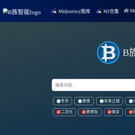
🧰 
Midjourney图库
MJ合集
B
冬天
表情
未来之城
二次元
表情包
美女