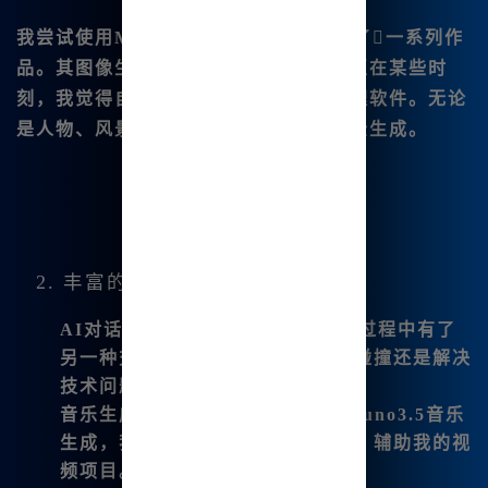
我尝试使用
Midjourney V6🔥.1版
生成了一系列作
品。其图像生成质量让我大吃一惊，甚至在某些时
刻，我觉得自己在使用专业级的图像处理软件。无论
是人物、风景还是抽象艺术，我都能轻松生成。
2. 丰富的创作工具
AI对话功能
：这个功能让我在创作过程中有了
另一种交流方式。无论是进行灵感碰撞还是解决
技术问题，我都能获得快速的反馈。
音乐生成
：最近我发现它还集成了
suno3.5音乐
生成
，我可以生成指定风格的音乐，辅助我的视
频项目。