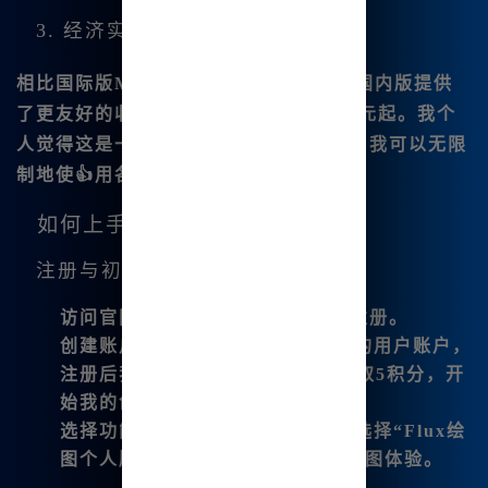
3. 经济实惠
相比国际版
Midjourney
的高昂月费，国内版提供
了更友好的收费方案，比如每月最低9.9元起。我个
人觉得这是一个极具性价比的选择，因为我可以无限
制地使👍用各种功能，而无需担心费用。
如何上手使用Mj中文绘画
注册与初始设置
访问官网
：前往
www.bzu.cn
进行注册。
创建账户
：通过简单的步骤创建我的用户账户，
注册后我获得了20积分，可每日领取5积分，开
始我的创作旅程。
选择功能
：我能根据自己的需求，选择“Flux绘
图个人版”或其他功能，开始我的绘图体验。