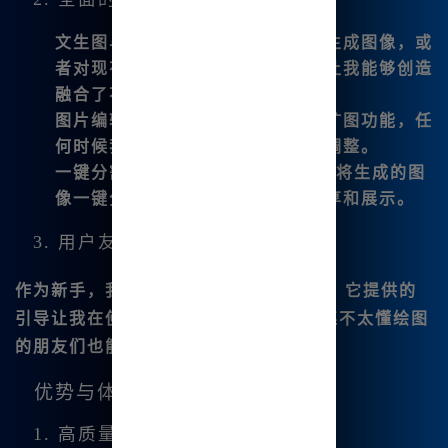
undefined
文生图
与
图生图
：我可以通过文字生成图像，或
者对现有图像进行修改和重绘。这让我能够创造
融合了不同元素的艺术品。
图片编辑
：网站支持微调、平移和扩图功能，任
何时候我都能对我的作品进行细致调整。
一键分割与下载
：Midjourney支持将生成的图
像一键分割为四张，方便我进行分享和展示。
3. 用户友好的设计
作为新手，我非常感谢Mj提词器的存在。它提供的
引导让我在使用过程中不再迷茫。甚至连不太懂绘图
的朋友们也能快速上手。
优势与体验
1. 高质量的输出