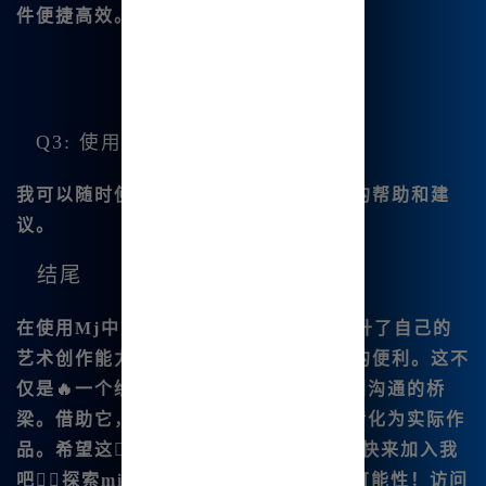
件便捷高效。
Q3: 使用中遇到问题怎么办？
我可以随时使用AI对话功能，获取实时的帮助和建
议。
结尾
在使用
Mj中文绘画
的过程中，我不仅提升了自己的
艺术创作能力，也感受到了AI技术时代的便利。这不
仅是🔥一个绘图工具，更是我与艺术之间沟通的桥
梁。借助它，我能够将每一个灵感瞬间转化为实际作
品。希望这篇文章能对你们有所启发，快来加入我
吧，探索
midjou|rn🔥ey中文版
的无尽可能性！访问