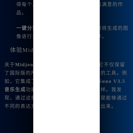
得每个人都能轻松上手，快速创作出满意的作
品。
一键分割和下载四宫格
：您可以快速将生成的图
像进行分割或下载，方便保存和分享。
体验Midjourney V6.1的创新
关于
Midjourney官方中文版
，我了解到它不仅保留
了国际版的所有功能，还新增了多种实用的工具。例
如，它集成了
Stable-diffusion绘图
和
Suno V3.5
音乐生成
功能，让创作的方式更加丰富多样。我发
现，通过这些功能，创作🔥不再单一，而是能够通过
不同的表达方式，将我的想法更好地展现出来。