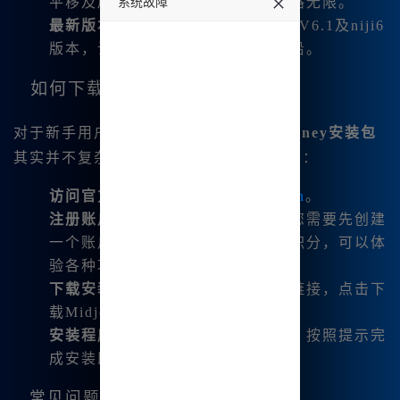
平移及局部重绘等，功能多样，思路无限。
系统故障
最新版本支持
：覆盖了Midjourney V6.1及niji6
undefined
版本，让用户始终保持在技术的前沿。
如何下载Midjourney安装包
对于新手用户来说，获取和安装
Midjourney安装包
其实并不复杂。我为大家整理了以下步骤：
访问官方网站
：请前往
www.bzu.cn
。
注册账户
：如果您是第一次使用，您需要先创建
一个账户。注册后，您将获得免费积分，可以体
验各种功能。
下载安装包
：在官网上，找到下载链接，点击下
载Midjourney中文版安装包。
安装程序
：双击下载完成的安装包，按照提示完
成安装即可。
常见问题解答